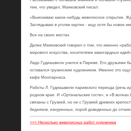
тем, что увидел, Маяковский писал:
«Выискиваю какое-нибудь живописное открытие. Жд
Заглядываю в уголки картин - ищу хотя бы новое и
Все на своих местах.
Далее Маяковский говорил о том, что именно «раб
мирового искусства, носителями авангардных идей»
Ладо Гудиашвнлн учился в Париже. Его друзьями б
оставался грузинским художником. Именно это ощут
кафе Монпарнаса.
Работы Л. Гудиашвили парижского периода (речь ид
родном крае. И «Ортачальские гости», и «В волнах
связаны с Грузией, но не с Грузией древних крепос
бедняков, изнуренных, порой доведенных до отчая
<<< Несколько живописных работ художника