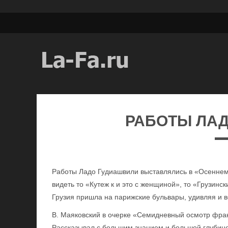
РАБОТЫ ЛА
Работы Ладо Гудиашвили выставлялись в «Осеннем 
видеть то «Кутеж к и это с женщиной», то «Грузинск
Грузия пришла на парижские бульвары, удивляя и 
В. Маяковский в очерке «Семидневный осмотр фран
Рассказывал с большим знанием и большой глубиной