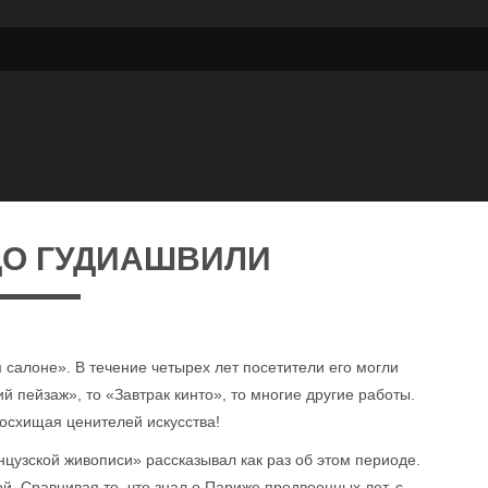
ДО ГУДИАШВИЛИ
салоне». В течение четырех лет посетители его могли
ий пейзаж», то «Завтрак кинто», то многие другие работы.
восхищая ценителей искусства!
цузской живописи» рассказывал как раз об этом периоде.
. Сравнивая то, что знал о Париже предвоенных лет, с