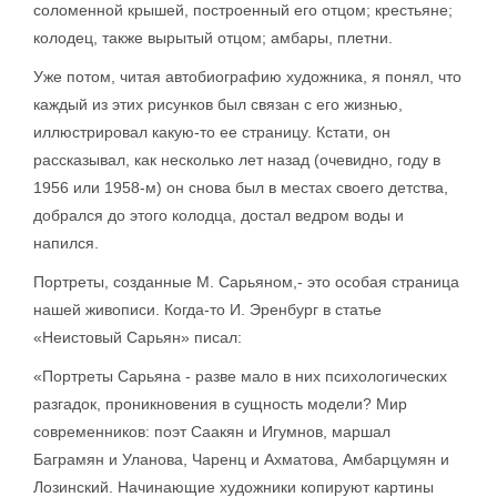
соломенной крышей, построенный его отцом; крестьяне;
колодец, также вырытый отцом; амбары, плетни.
Уже потом, читая автобиографию художника, я понял, что
каждый из этих рисунков был связан с его жизнью,
иллюстрировал какую-то ее страницу. Кстати, он
рассказывал, как несколько лет назад (очевидно, году в
1956 или 1958-м) он снова был в местах своего детства,
добрался до этого колодца, достал ведром воды и
напился.
Портреты, созданные М. Сарьяном,- это особая страница
нашей живописи. Когда-то И. Эренбург в статье
«Неистовый Сарьян» писал:
«Портреты Сарьяна - разве мало в них психологических
разгадок, проникновения в сущность модели? Мир
современников: поэт Саакян и Игумнов, маршал
Баграмян и Уланова, Чаренц и Ахматова, Амбарцумян и
Лозинский. Начинающие художники копируют картины