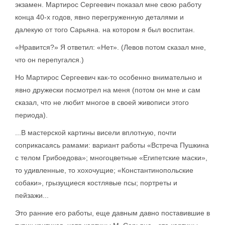
экзамен. Мартирос Сергеевич показал мне свою работу
конца 40-х годов, явно перегруженную деталями и
далекую от того Сарьяна. на котором я был воспитан.
«Нравится?» Я ответил: «Нет». (Левов потом сказал мне,
что он перепугался.)
Но Мартирос Сергеевич как-то особенно внимательно и
явно дружески посмотрел на меня (потом он мне и сам
сказал, что не любит многое в своей живописи этого
периода).
...В мастерской картины висели вплотную, почти
соприкасаясь рамами: вариант работы «Встреча Пушкина
с телом Грибоедова»; многоцветные «Египетские маски»,
то удивленные, то хохочущие; «Константинопольские
собаки», грызущиеся костлявые псы; портреты и
пейзажи...
Это ранние его работы, еще давным давно поставившие в