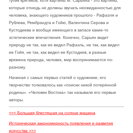
тупик критиков, хотя картины М. Сарьяна - это картины,
которые отнюдь не должны звучать неожиданностью для
человека, знающего художников прошлого - Рафаэля и
Рублева, Рембрандта и Гойю, Валентина Серова и
Кустодиева и вообще имеющего в запасе какие-то
эстетические впечатления. Конечно, Сарьян видит
природу не так, как ее видел Рафаэль, не так, как видел
ее Гойя, не так, как видел ее Кустодиев, в разные
времена природа, человек, мир воспринимаются по-
разному.
Начиная с самых первых статей о художнике, его
творчество толковалось как «поиски некой потерянной
родины». «Человек Востока» так называли его первые
авторы.
<<< Большая блестящая на солнце машина
Историческая закономерность появления и развития
искусства >>>