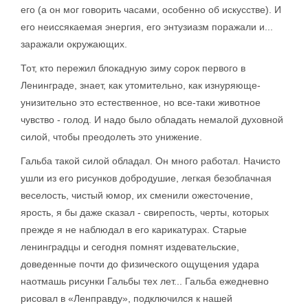
его (а он мог говорить часами, особенно об искусстве). И
его неиссякаемая энергия, его энтузиазм поражали и...
заражали окружающих.
Тот, кто пережил блокадную зиму сорок первого в
Ленинграде, знает, как утомительно, как изнуряюще-
унизительно это естественное, но все-таки животное
чувство - голод. И надо было обладать немалой духовной
силой, чтобы преодолеть это унижение.
Гальба такой силой обладал. Он много работал. Начисто
ушли из его рисунков добродушие, легкая безоблачная
веселость, чистый юмор, их сменили ожесточение,
ярость, я бы даже сказал - свирепость, черты, которых
прежде я не наблюдал в его карикатурах. Старые
ленинградцы и сегодня помнят издевательские,
доведенные почти до физического ощущения удара
наотмашь рисунки Гальбы тех лет... Гальба ежедневно
рисовал в «Ленправду», подключился к нашей