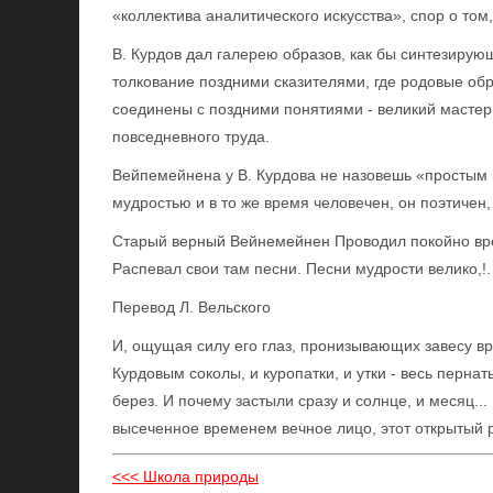
«коллектива аналитического искусства», спор о том,
В. Курдов дал галерею образов, как бы синтезиру
толкование поздними сказителями, где родовые об
соединены с поздними понятиями - великий мастер 
повседневного труда.
Вейпемейнена у В. Курдова не назовешь «простым
мудростью и в то же время человечен, он поэтичен,
Старый верный Вейнемейнен Проводил покойно вр
Распевал свои там песни. Песни мудрости велико,!.
Перевод Л. Вельского
И, ощущая силу его глаз, пронизывающих завесу в
Курдовым соколы, и куропатки, и утки - весь пернат
берез. И почему застыли сразу и солнце, и месяц...
высеченное временем вечное лицо, этот открытый ро
<<< Школа природы