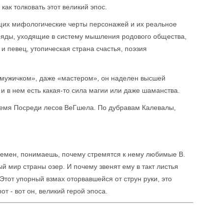
 как толковать этот великий эпос.
ющих мифологические черты персонажей и их реальное
ряды, уходящие в систему мышления родового общества,
и певец, утопическая страна счастья, поэзия
 мужичком», даже «мастером», он наделен высшей
 и в нем есть какая-то сила магии или даже шаманства.
емя Посреди лесов ВеГшела. По дубравам Калевалы,
ремен, понимаешь, почему стремятся к нему любимые В.
ый мир страны озер. И почему звенят ему в такт листья
 Этот упорный взмах оторвавшейся от струн руки, это
т - вот он, великий герой эпоса.