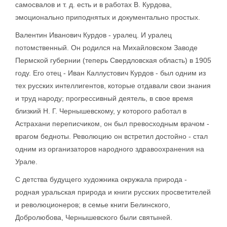
самосвалов и т. д. есть и в работах В. Курдова,
эмоционально приподнятых и документально простых.
Валентин Иванович Курдов - уралец. И уралец
потомственный. Он родился на Михайловском Заводе
Пермской губернии (теперь Свердловская область) в 1905
году. Его отец - Иван Каллустович Курдов - был одним из
тех русских интеллигентов, которые отдавали свои знания
и труд народу; прогрессивный деятель, в свое время
близкий Н. Г. Чернышевскому, у которого работал в
Астрахани переписчиком, он был превосходным врачом -
врагом бедноты. Революцию он встретил достойно - стал
одним из организаторов народного здравоохранения на
Урале.
С детства будущего художника окружала природа -
родная уральская природа и книги русских просветителей
и революционеров; в семье книги Белинского,
Добролюбова, Чернышевского были святыней.