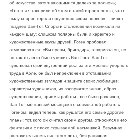
об искусстве, затягивающимися далеко за полночь;
«Гоген и я говорили об этом с такой страстностью, что в
пылу споров теряли ощущение своих нервов», - пишет
позднее Ван-Гог. Споры и столкновения возникали на
каждом шагу; слишком полярны были и характер и
художественные вкусы друзей. Гоген пробовал
отмалчиваться: «Вы правы, бригадир», говаривал он, но
не так-то легко было утишить Ван-Гога. Ван-Гог
чувствовал свой внутренний рост за эти месяцы упорного
труда в Арле, он был непреклонен в отстаивании
художественных взглядов и защите своих любимцев;
характеры художников, их восприятие жизни, образ
существования, приемы работы - все было различно;
Ван-Гог, мечтавший месяцами о совместной работе с
Гогеном, видел теперь, как рушатся его самые дорогие
планы; тот, кого он считал своим другом, относился к его
фантазиям с плохо скрываемой насмешкой. Безумная
расточительность сил этого лета, безграничная