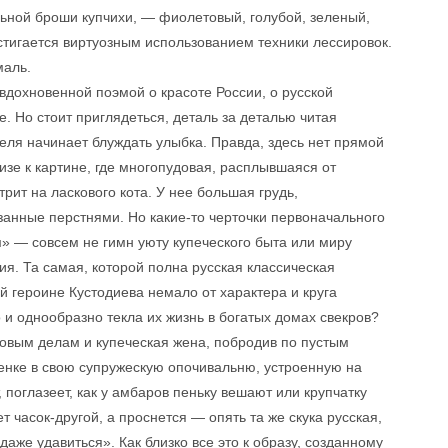
льной броши купчихи, — фиолетовый, голубой, зеленый,
стигается виртуозным использованием техники лессировок.
маль.
вдохновенной поэмой о красоте России, о русской
. Но стоит приглядеться, деталь за деталью читая
теля начинает блуждать улыбка. Правда, здесь нет прямой
зе к картине, где многопудовая, расплывшаяся от
рит на ласкового кота. У нее большая грудь,
анные перстнями. Но какие-то черточки первоначального
м» — совсем не гимн уюту купеческого быта или миру
ия. Та самая, которой полна русская классическая
ой героине Кустодиева немало от характера и круга
о и однообразно текла их жизнь в богатых домах свекров?
говым делам и купеческая жена, побродив по пустым
есенке в свою супружескую опочивальню, устроенную на
поглазеет, как у амбаров пеньку вешают или крупчатку
т часок-другой, а проснется — опять та же скука русская,
 даже удавиться». Как близко все это к образу, созданному