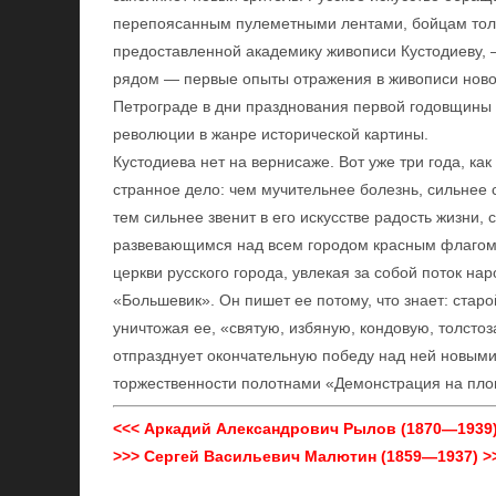
перепоясанным пулеметными лентами, бойцам толь
предоставленной академику живописи Кустодиеву, 
рядом — первые опыты отражения в живописи нов
Петрограде в дни празднования первой годовщины
революции в жанре исторической картины.
Кустодиева нет на вернисаже. Вот уже три года, как
странное дело: чем мучительнее болезнь, сильнее 
тем сильнее звенит в его искусстве радость жизни, 
развевающимся над всем городом красным флагом 
церкви русского города, увлекая за собой поток на
«Большевик». Он пишет ее потому, что знает: старо
уничтожая ее, «святую, избяную, кондовую, толсто
отпразднует окончательную победу над ней новым
торжественности полотнами «Демонстрация на пло
<<< Аркадий Александрович Рылов (1870—1939)
>>> Сергей Васильевич Малютин (1859—1937) >