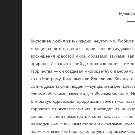
Купчиха
Кустодиев любил жизнь жадно, неутолимо. Любил и 
женщинах, детях, цветах— произведения художника
восхищения красотой мира, образами, звуками, за
природы. Из впечатлений детства и юности — имен
творчества — он создавал многоцветную панораму ж
то на Кострому, Кинешму или Ярославль. Захолуст
сотни, даже тысячи людей — купцы, мещане, кресть
своими обычаями, вкусами, устойчивым укладом. Н
В этом кустодиевском городе жизнь течет тихо, ра
торгуются с покупателями или, поджидая их, режут
спеша — людей посмотреть и себя показать — прогу
равнодушные, с пышным станом и округлыми, румя
волжском высоком берегу, флиртуют с приказчикам