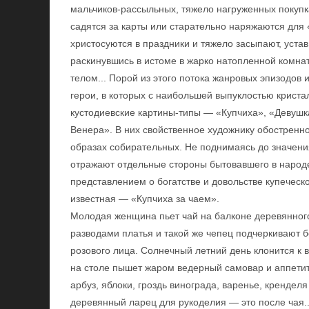
мальчиков-рассыльных, тяжело нагруженных покупка
садятся за карты или старательно наряжаются для 
христосуются в праздники и тяжело засыпают, устав
раскинувшись в истоме в жарко натопленной комнат
телом... Порой из этого потока жанровых эпизодов
герои, в которых с наибольшей выпуклостью криста
кустодиевские картины-типы — «Купчиха», «Девушка
Венера». В них свойственное художнику обостренн
образах собирательных. Не поднимаясь до значени
отражают отдельные стороны бытовавшего в народе
представлением о богатстве и довольстве купеческо
известная — «Купчиха за чаем».
Молодая женщина пьет чай на балконе деревянног
разводами платья и такой же чепец подчеркивают б
розового лица. Солнечный летний день клонится к 
на столе пышет жаром ведерный самовар и аппетит
арбуз, яблоки, гроздь винограда, варенье, крендел
деревянный ларец для рукоделия — это после чая..