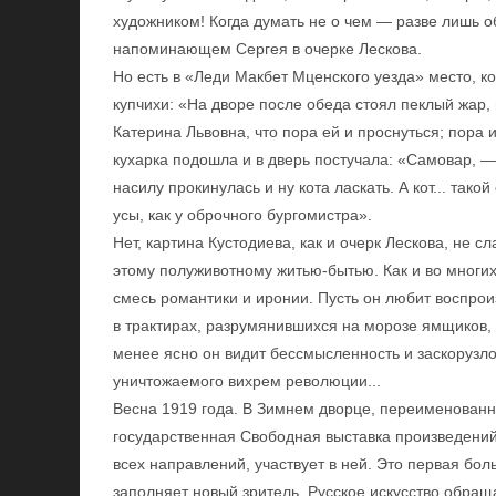
художником! Когда думать не о чем — разве лишь 
напоминающем Сергея в очерке Лескова.
Но есть в «Леди Макбет Мценского уезда» место, к
купчихи: «На дворе после обеда стоял пеклый жар, 
Катерина Львовна, что пора ей и проснуться; пора и
кухарка подошла и в дверь постучала: «Самовар, —
насилу прокинулась и ну кота ласкать. А кот... так
усы, как у оброчного бургомистра».
Нет, картина Кустодиева, как и очерк Лескова, не 
этому полуживотному житью-бытью. Как и во многих
смесь романтики и иронии. Пусть он любит воспрои
в трактирах, разрумянившихся на морозе ямщиков, 
менее ясно он видит бессмысленность и заскорузло
уничтожаемого вихрем революции...
Весна 1919 года. В Зимнем дворце, переименованн
государственная Свободная выставка произведений 
всех направлений, участвует в ней. Это первая бо
заполняет новый зритель. Русское искусство обращ