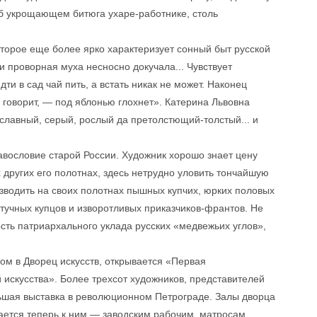
об укрощающем битюга ухаре-работнике, столь
оторое еще более ярко характеризует сонный быт русской
и проворная муха несносно докучала... Чувствует
дти в сад чай пить, а встать никак не может. Наконец
 говорит, — под яблонью глохнет». Катерина Львовна
ой славный, серый, рослый да претолстющий-толстый... и
славословие старой России. Художник хорошо знает цену
 других его полотнах, здесь нетрудно уловить тончайшую
зводить на своих полотнах пышных купчих, юрких половых
тучных купцов и изворотливых приказчиков-франтов. Не
сть патриархального уклада русских «медвежьих углов»,
ом в Дворец искусств, открывается «Первая
искусства». Более трехсот художников, представителей
льшая выставка в революционном Петрограде. Залы дворца
ается теперь к ним — заводским рабочим, матросам,