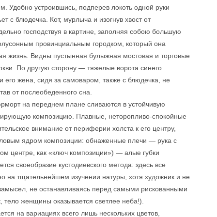
м. Удобно устроившись, подперев локоть одной руки
ет с блюдечка. Кот, мурлыча и изогнув хвост от
аздельно господствуя в картине, заполняя собою большую
полусонным провинциальным городком, который она
ная жизнь. Видны пустынная булыжная мостовая и торговые
ркви. По другую сторону — тяжелые ворота синего
и его жена, сидя за самоваром, также с блюдечка, не
тав от послеобеденного сна.
юрморт на переднем плане сливаются в устойчивую
тирующую композицию. Плавные, неторопливо-спокойные
тельское внимание от периферии холста к его центру,
словым ядром композиции: обнаженные плечи — рука с
ом центре, как «ключ композиции») — алые губки
ется своеобразие кустодиевского метода: здесь все
но на тщательнейшем изучении натуры, хотя художник и не
т замысел, не останавливаясь перед самыми рискованными
, тело женщины оказывается светлее неба!).
тся на вариациях всего лишь нескольких цветов,