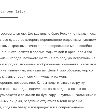
 за чаем (1918)
восторгался ею. Его картины о быте России, о праздниках,
, все существо которого переполнено радостным чувством
пахами, красками вечно юной, непрестанно меняющейся
но они становятся в зрелые годы темой и арсеналом его
изни города, похожего не то на его родную Астрахань, не
ный городок, творимый воображением художника, населяют
яне, чиновники, гимназисты. Целый мир образов, мир со
о главные герои картин—купцы и их жены.
змеренно, неторопливо. Купцы подсчитывают выручку,
ся в шашки под аркадами торговых рядов, а потом не
ливаются с семьями по бульвару.. . Купчихи, вальяжные и
ными лицами, бездумно отдыхают в тени берез на
и, ходят на базар и возвращаются в сопровождении