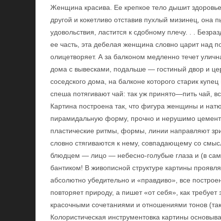
Женщина красива. Ее крепкое тело дышит здоровье
другой и кокетливо отставив пухлый мизинец, она пь
удовольствия, ластится к сдобному плечу. . . Безр
ее часть, эта дебелая женщина словно царит над 
олицетворяет. А за балконом медленно течет улич
дома с вывесками, подальше — гостиный двор и це
соседского дома, на балконе которого старик купец 
спеша потягивают чай: так уж принято—пить чай, вс
Картина построена так, что фигура женщины и нат
пирамидальную форму, прочно и нерушимо цемен
пластические ритмы, формы, линии направляют зри
словно стягиваются к нему, совпадающему со смы
блюдцем — лицо — небесно-голубые глаза и (в сам
бантиком! В живописной структуре картины проявля
абсолютно убедительно и «правдиво», все построе
повторяет природу, а пишет «от себя», как требуе
красочными сочетаниями и отношениями тонов (так
Колористическая инструментовка картины основывае