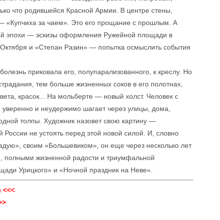
ко что родившейся Красной Армии. В центре стены,
— «Купчиха за чаем». Это его прощание с прошлым. А
ой эпохи — эскизы оформления Ружейной площади в
 Октября и «Степан Разин» — попытка осмыслить события
 болезнь приковала его, полупарализованного, к креслу. Но
страдания, тем больше жизненных соков в его полотнах,
света, красок... На мольберте — новый холст. Человек с
уверенно и неудержимо шагает через улицы, дома,
родной толпы. Художник назовет свою картину —
й России не устоять перед этой новой силой. И, словно
задую», своим «Большевиком», он еще через несколько лет
и, полными жизненной радости и триумфальной
щади Урицкого» и «Ночной праздник на Неве».
 <<<
>>