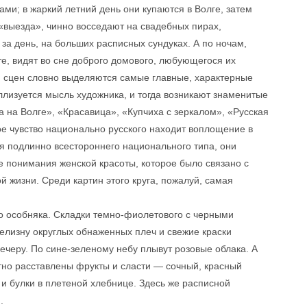
ми; в жаркий летний день они купаются в Волге, затем
«выезда», чинно восседают на свадебных пирах,
 за день, на больших расписных сундуках. А по ночам,
е, видят во сне доброго домового, любующегося их
 и сцен словно выделяются самые главные, характерные
ллизуется мысль художника, и тогда возникают знаменитые
 на Волге», «Красавица», «Купчиха с зеркалом», «Русская
ое чувство национально русского находит воплощение в
я подлинно всестороннего национального типа, они
 понимания женской красоты, которое было связано с
й жизни. Среди картин этого круга, пожалуй, самая
о особняка. Складки темно-фиолетового с черными
елизну округлых обнаженных плеч и свежие краски
вечеру. По сине-зеленому небу плывут розовые облака. А
но расставлены фрукты и сласти — сочный, красный
я и булки в плетеной хлебнице. Здесь же расписной
.