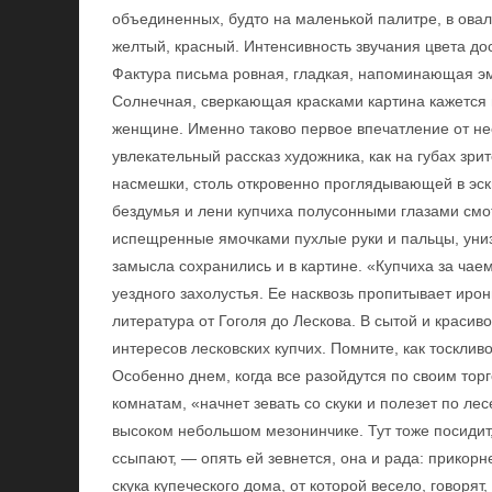
объединенных, будто на маленькой палитре, в ова
желтый, красный. Интенсивность звучания цвета до
Фактура письма ровная, гладкая, напоминающая э
Солнечная, сверкающая красками картина кажется 
женщине. Именно таково первое впечатление от нее
увлекательный рассказ художника, как на губах зри
насмешки, столь откровенно проглядывающей в эски
бездумья и лени купчиха полусонными глазами смот
испещренные ямочками пухлые руки и пальцы, униз
замысла сохранились и в картине. «Купчиха за чае
уездного захолустья. Ее насквозь пропитывает ирон
литература от Гоголя до Лескова. В сытой и красив
интересов лесковских купчих. Помните, как тосклив
Особенно днем, когда все разойдутся по своим тор
комнатам, «начнет зевать со скуки и полезет по л
высоком небольшом мезонинчике. Тут тоже посидит, 
ссыпают, — опять ей зевнется, она и рада: прикорне
скука купеческого дома, от которой весело, говорят,