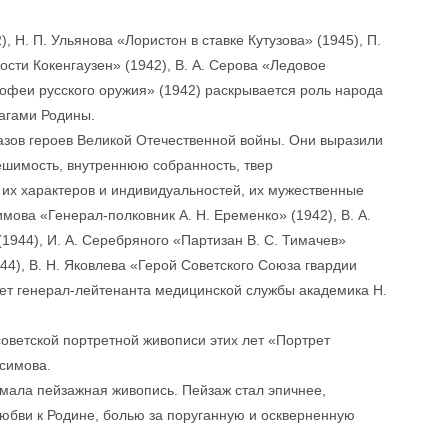
, Н. П. Ульянова «Лористон в ставке Кутузова» (1945), П.
ости Кокенгаузен» (1942), В. А. Серова «Ледовое
рофеи русского оружия» (1942) раскрывается роль народа
рагами Родины.
азов героев Великой Отечественной войны. Они выразили
ешимость, внутреннюю собранность, твер
 их характеров и индивидуальностей, их мужественные
мова «Генерал-полковник А. Н. Еременко» (1942), В. А.
1944), И. А. Серебряного «Партизан В. С. Тимачев»
44), В. Н. Яковлева «Герой Советского Союза гвардии
рет генерал-лейтенанта медицинской службы академика Н.
советской портретной живописи этих лет «Портрет
асимова.
имала пейзажная живопись. Пейзаж стал эпичнее,
любви к Родине, болью за поруганную и оскверненную