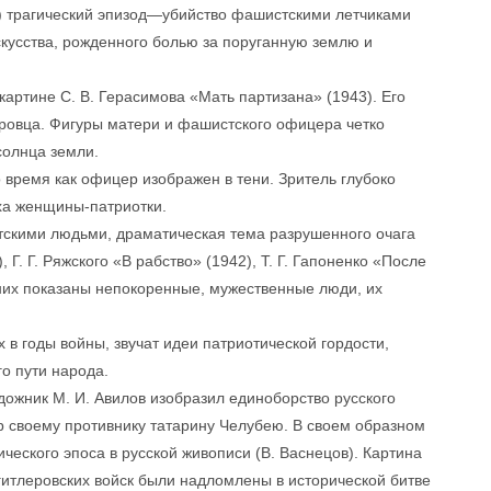
2) трагический эпизод—убийство фашистскими летчиками
кусства, рожденного болью за поруганную землю и
картине С. В. Герасимова «Мать партизана» (1943). Его
еровца. Фигуры матери и фашистского офицера четко
солнца земли.
о время как офицер изображен в тени. Зритель глубоко
ха женщины-патриотки.
етскими людьми, драматическая тема разрушенного очага
 Г. Г. Ряжского «В рабство» (1942), Т. Г. Гапоненко «После
них показаны непокоренные, мужественные люди, их
 в годы войны, звучат идеи патриотической гордости,
о пути народа.
дожник М. И. Авилов изобразил единоборство русского
 своему противнику татарину Челубею. В своем образном
ческого эпоса в русской живописи (В. Васнецов). Картина
гитлеровских войск были надломлены в исторической битве