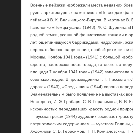
Военные пейзажи изображали места недавних боев
руины архитектурных памятников. «По следам фаши
пейзажей В. К. Бялыницкого-Бируля. В картинах В. 
Гапоненко «Немцы ушли» (1943), Ф. С. Шурпина «П
родной земли, усеянной фашистскими танками и о
лет, ощетинившуюся баррикадами, надолбами, эск
передать боевое напряжение, особый ритм жизни фр
Москвы. Ноябрь 1941 года» (1941) с большой изоб
фронта, настороженность города, готового к отпор
площади 7 ноября 1941 года» (1942) запечатлела
советских людей. В произведениях Г. Г. Нисского 
дорога» (1943), «Следы шин» (1944) хорошо перед
Знаменательным было появление на выставках воен
Нестерова, И. Э. Грабаря, С. В. Герасимова, В. В.
искренностью передававших красоту родной природ
— русская река» (1944) художник воспевает красот
патриотическим содержанием — чувством Родины, 
Художники С. В. Герасимов, П. П. Кончаловский, П. 