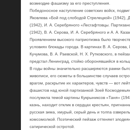
возмездие фашизму за его преступления.
Победоносное наступление советских войск, подвиг
Яковлева «Бой под слободой Стрелецкой» (1942), 
(1942), И. А. Серебряного «Лесгафтовцы. Партизан
(1942), В. А. Серова, И. А. Серебряного и А. А. Ка
Проявлением высокого патриотизма было творчеств
условиях блокады города. В картинах В. А. Серова, 
Кучумова, В. А. Раевской, Н. X. Рутковского, в пей
предстал Ленинград, стойко оборонявшийся в кольц
В годы войны значительно расширяются рамки быт
живописи, его сюжеты в большинстве случаев остр
врагом, раскрытие их характеров, чувств — вот ле
фашистов над юной партизанкой Зоей Космодемьян
послужила темой картины Кукрыниксов «Таня» (194
казнь, находит отклик в сердцах крестьян, пригна
русская зима, хмурый, серый день и толпа озвер
комсомолкой. Поэтический пейзаж оттеняет злодея
сатирической остротой.