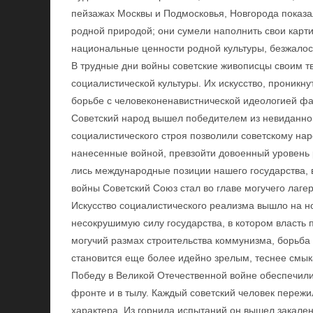
пейзажах Москвы и Подмосковья, Новгорода показа
родной природой; они сумели наполнить свои карти
национальные ценности родной культуры, безжало
В трудные дни войны советские живописцы своим 
социалистической культуры. Их искусство, проникн
борьбе с человеконенавистнической идеологией ф
Советский народ вышел победителем из невиданн
социалистического строя позволили советскому нар
нанесенные войной, превзойти довоенный уровень 
лись международные позиции нашего государства, в
войны Советский Союз стал во главе могучего лаге
Искусство социалистического реализма вышло на н
несокрушимую силу государства, в котором власть
могучий размах строительства коммунизма, борьба 
становится еще более идейно зрелым, теснее смык
Победу в Великой Отечественной войне обеспечил
фронте и в тылу. Каждый советский человек пережи
характера. Из горнила испытаний он вышел закал