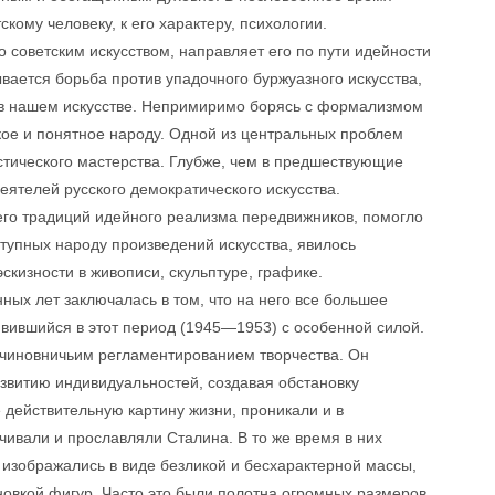
кому человеку, к его характеру, психологии.
 советским искусством, направляет его по пути идейности
вается борьба против упадочного буржуазного искусства,
 в нашем искусстве. Непримиримо борясь с формализмом
зкое и понятное народу. Одной из центральных проблем
стического мастерства. Глубже, чем в предшествующие
ятелей русского демократического искусства.
его традиций идейного реализма передвижников, помогло
тупных народу произведений искусства, явилось
скизности в живописи, скульптуре, графике.
ных лет заключалась в том, что на него все большее
явившийся в этот период (1945—1953) с особенной силой.
с чиновничьим регламентированием творчества. Он
азвитию индивидуальностей, создавая обстановку
 действительную картину жизни, проникали и в
чивали и прославляли Сталина. В то же время в них
 изображались в виде безликой и бесхарактерной массы,
овкой фигур. Часто это были полотна огромных размеров,