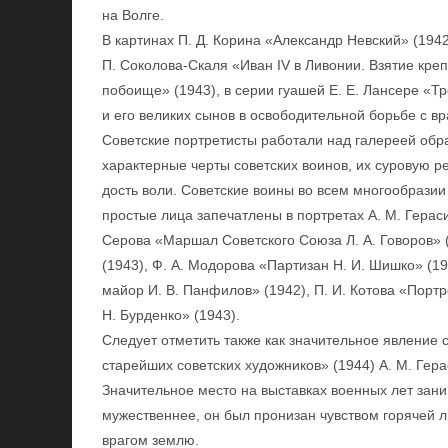
на Волге.
В картинах П. Д. Корина «Александр Невский» (1942)
П. Соколова-Скаля «Иван IV в Ливонии. Взятие креп
побоище» (1943), в серии гуашей Е. Е. Лансере «Т
и его великих сынов в освободительной борьбе с в
Советские портретисты работали над галереей обр
характерные черты советских воинов, их суровую р
дость воли. Советские воины во всем многообразии
простые лица запечатлены в портретах А. М. Гераси
Серова «Маршал Советского Союза Л. А. Говоров» (
(1943), Ф. А. Модорова «Партизан Н. И. Шишко» (19
майор И. В. Панфилов» (1942), П. И. Котова «Порт
Н. Бурденко» (1943).
Следует отметить также как значительное явление 
старейших советских художников» (1944) А. М. Гер
Значительное место на выставках военных лет зан
мужественнее, он был пронизан чувством горячей 
врагом землю.