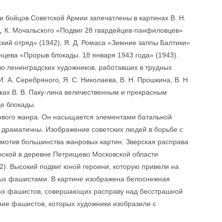
и бойцов Советской Армии запечатлены в картинах В. Н.
Д. К. Мочальского «Подвиг 28 гвардейцев-панфиловцев»
ский отряд» (1942), Я. Д. Ромаса «Зимние залпы Балтики»
занцева «Прорыв блокады. 18 января 1943 года» (1943).
о ленинградских художников, работавших в трудных
И. А. Серебряного, Я. С. Николаева, В. Н. Прошкина, В. Н.
зажах В. В. Паку-лина величественным и прекрасным
е блокады.
ового жанра. Он насыщается элементами батальной
о драматичны. Изображение советских людей в борьбе с
йтмотив большинства жанровых картин. Зверская расправа
ской в деревне Петрищево Московской области
2). Высокий подвиг юной героини, которую привели на
нных фашистами. В картине изображена белоснежная
елых фашистов, совершающих расправу над бесстрашной
ние фашистов, которых художники изобразили с