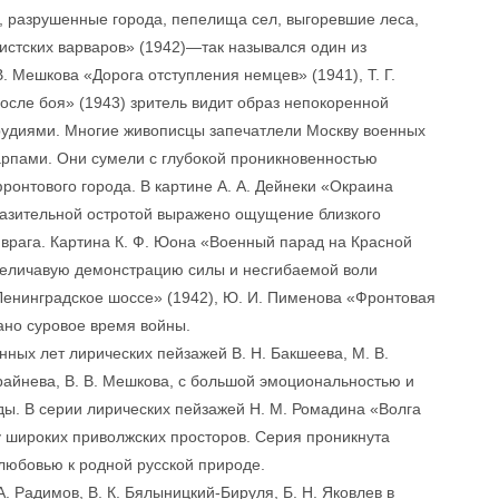
, разрушенные города, пепелища сел, выгоревшие леса,
стских варваров» (1942)—так назывался один из
В. Мешкова «Дорога отступления немцев» (1941), Т. Г.
осле боя» (1943) зритель видит образ непокоренной
рудиями. Многие живописцы запечатлели Москву военных
арпами. Они сумели с глубокой проникновенностью
онтового города. В картине А. А. Дейнеки «Окраина
разительной остротой выражено ощущение близкого
у врага. Картина К. Ф. Юона «Военный парад на Красной
 величавую демонстрацию силы и несгибаемой воли
«-Ленинградское шоссе» (1942), Ю. И. Пименова «Фронтовая
ано суровое время войны.
ных лет лирических пейзажей В. Н. Бакшеева, М. В.
 Крайнева, В. В. Мешкова, с большой эмоциональностью и
ы. В серии лирических пейзажей Н. М. Ромадина «Волга
у широких приволжских просторов. Серия проникнута
любовью к родной русской природе.
А. Радимов, В. К. Бялыницкий-Бируля, Б. Н. Яковлев в