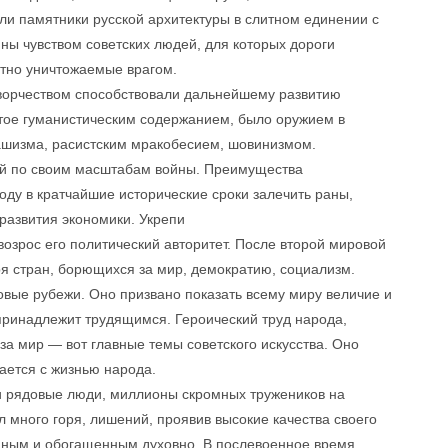
ли памятники русской архитектуры в слитном единении с
ны чувством советских людей, для которых дороги
стно уничтожаемые врагом.
творчеством способствовали дальнейшему развитию
утое гуманистическим содержанием, было оружием в
ашизма, расистским мракобесием, шовинизмом.
ой по своим масштабам войны. Преимущества
оду в кратчайшие исторические сроки залечить раны,
развития экономики. Укрепи
озрос его политический авторитет. После второй мировой
ря стран, борющихся за мир, демократию, социализм.
овые рубежи. Оно призвано показать всему миру величие и
 принадлежит трудящимся. Героический труд народа,
за мир — вот главные темы советского искусства. Оно
ается с жизнью народа.
и рядовые люди, миллионы скромных тружеников на
л много горя, лишений, проявив высокие качества своего
енным и обогащенным духовно. В послевоенное время