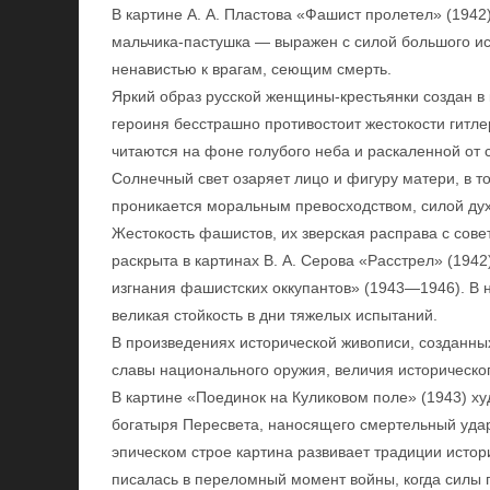
В картине А. А. Пластова «Фашист пролетел» (194
мальчика-пастушка — выражен с силой большого ис
ненавистью к врагам, сеющим смерть.
Яркий образ русской женщины-крестьянки создан в 
героиня бесстрашно противостоит жестокости гитл
читаются на фоне голубого неба и раскаленной от 
Солнечный свет озаряет лицо и фигуру матери, в т
проникается моральным превосходством, силой ду
Жестокость фашистов, их зверская расправа с сов
раскрыта в картинах В. А. Серова «Расстрел» (1942),
изгнания фашистских оккупантов» (1943—1946). В 
великая стойкость в дни тяжелых испытаний.
В произведениях исторической живописи, созданных
славы национального оружия, величия историческог
В картине «Поединок на Куликовом поле» (1943) ху
богатыря Пересвета, наносящего смертельный удар
эпическом строе картина развивает традиции истори
писалась в переломный момент войны, когда силы 