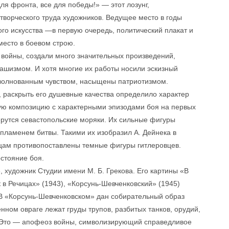
ля фронта, все для победы!» — этот лозунг,
творческого труда художников. Ведущее место в годы
го искусства —в первую очередь, политический плакат и
место в боевом строю.
 войны, создали много значительных произведений,
ашизмом. И хотя многие их работы носили эскизный
зволнованным чувством, насыщены патриотизмом.
, раскрыть его душевные качества определило характер
ю композицию с характерными эпизодами боя на первых
ерутся севастопольские моряки. Их сильные фигуры
ламенем битвы. Такими их изобразил А. Дейнека в
цам противопоставлены темные фигуры гитлеровцев.
стояние боя.
, художник Студии имени М. Б. Грекова. Его картины «В
 в Речицах» (1943), «Корсунь-Шевченковский» (1945)
 В «Корсунь-Шевченковском» дан собирательный образ
нном овраге лежат груды трупов, разбитых танков, орудий,
 Это — апофеоз войны, символизирующий справедливое