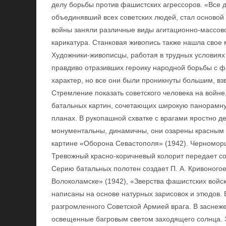
делу борьбы против фашистских агрессоров. «Все д
объединявший всех советских людей, стал основой 
войны заняли различные виды агитационно-массово
карикатура. Станковая живопись также нашла свое 
Художники-живописцы, работая в трудных условиях
правдиво отразивших героику народной борьбы с ф
характер, но все они были проникнуты большим, в
Стремление показать советского человека на войне
батальных картин, сочетающих широкую панорамну
планах. В рукопашной схватке с врагами яростно д
монументальны, динамичны, они озарены красным п
картине «Оборона Севастополя» (1942). Черномор
Тревожный красно-коричневый колорит передает со
Серию батальных полотен создает П. А. Кривоногое
Волоколамске» (1942), «Зверства фашистских войск
написаны на основе натурных зарисовок и этюдов.
разгромленного Советской Армией врага. В заснеже
освещенные багровым светом заходящего солнца.