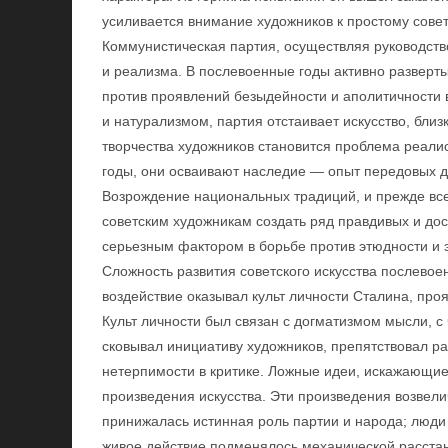
усиливается внимание художников к простому советс
Коммунистическая партия, осуществляя руководство
и реализма. В послевоенные годы активно разверты
против проявлений безыдейности и аполитичности
и натурализмом, партия отстаивает искусство, бли
творчества художников становится проблема реали
годы, они осваивают наследие — опыт передовых де
Возрождение национальных традиций, и прежде вс
советским художникам создать ряд правдивых и дос
серьезным фактором в борьбе против этюдности и э
Сложность развития советского искусства послевоен
воздействие оказывал культ личности Сталина, про
Культ личности был связан с догматизмом мысли, 
сковывал инициативу художников, препятствовал р
нетерпимости в критике. Ложные идеи, искажающие
произведения искусства. Эти произведения возвели
принижалась истинная роль партии и народа; люди
живое действие подменялось механической расстан