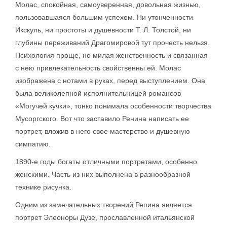
Молас, спокойная, самоуверенная, довольная жизнью,
пользовавшаяся большим успехом. Ни утонченности
Икскуль, ни простоты и душевности Т. Л. Толстой, ни
глубины переживаний Драгомировой тут прочесть нельзя.
Психология проще, но милая женственность и связанная
с нею привлекательность свойственны ей. Молас
изображена с нотами в руках, перед выступлением. Она
была великолепной исполнительницей романсов
«Могучей кучки», тонко понимала особенности творчества
Мусоргского. Вот что заставило Ренина написать ее
портрет, вложив в него свое мастерство и душевную
симпатию.
1890-е годы богаты отличными портретами, особенно
женскими. Часть из них выполнена в разнообразной
технике рисунка.
Одним из замечательных творений Репина является
портрет Элеоноры Дузе, прославленной итальянской