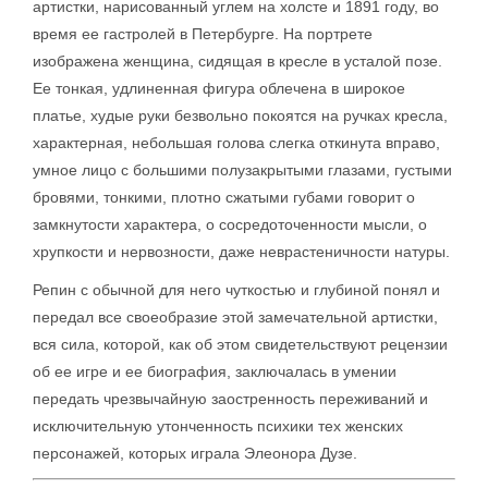
артистки, нарисованный углем на холсте и 1891 году, во
время ее гастролей в Петербурге. На портрете
изображена женщина, сидящая в кресле в усталой позе.
Ее тонкая, удлиненная фигура облечена в широкое
платье, худые руки безвольно покоятся на ручках кресла,
характерная, небольшая голова слегка откинута вправо,
умное лицо с большими полузакрытыми глазами, густыми
бровями, тонкими, плотно сжатыми губами говорит о
замкнутости характера, о сосредоточенности мысли, о
хрупкости и нервозности, даже неврастеничности натуры.
Репин с обычной для него чуткостью и глубиной понял и
передал все своеобразие этой замечательной артистки,
вся сила, которой, как об этом свидетельствуют рецензии
об ее игре и ее биография, заключалась в умении
передать чрезвычайную заостренность переживаний и
исключительную утонченность психики тех женских
персонажей, которых играла Элеонора Дузе.