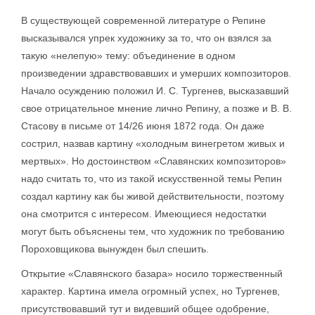
В существующей современной литературе о Репине
высказывался упрек художнику за то, что он взялся за
такую «нелепую» тему: объединение в одном
произведении здравствовавших и умерших композиторов.
Начало осуждению положил И. С. Тургенев, высказавший
свое отрицательное мнение лично Репину, а позже и В. В.
Стасову в письме от 14/26 июня 1872 года. Он даже
сострил, назвав картину «холодным винегретом живых и
мертвых». Но достоинством «Славянских композиторов»
надо считать то, что из такой искусственной темы Репин
создал картину как бы живой действительности, поэтому
она смотрится с интересом. Имеющиеся недостатки
могут быть объяснены тем, что художник по требованию
Пороховщикова вынужден был спешить.
Открытие «Славянского базара» носило торжественный
характер. Картина имела огромный успех, но Тургенев,
присутствовавший тут и видевший общее одобрение,