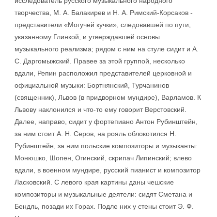
исследователь русского музыкального народного
творчества, М. А. Балакирев и Н. А. Римский-Корсаков -
представители «Могучей кучки», следовавшей по пути,
указанному Глинкой, и утверждавшей основы
музыкального реализма; рядом с ним на стуле сидит и А.
С. Даргомыжский. Правее за этой группой, несколько
вдали, Репин расположил представителей церковной и
официальной музыки: Бортнянский, Турчанинов
(священник), Львов (в придворном мундире), Варламов. К
Львову наклонился и что-то ему говорит Верстовский.
Далее, направо, сидит у фортепиано Антон Рубинштейн,
за ним стоит А. Н. Серов, на рояль облокотился Н.
Рубинштейн, за ним польские композиторы и музыканты:
Монюшко, Шопен, Огинский, скрипач Липинский; влево
вдали, в военном мундире, русский пианист и композитор
Ласковский. С левого края картины даны чешские
композиторы и музыкальные деятели: сидят Сметана и
Бендль, позади их Горах. Подле них у стены стоит Э. Ф.