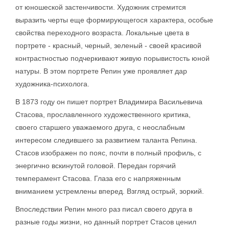
от юношеской застенчивости. Художник стремится
выразить черты еще формирующегося характера, особые
свойства переходного возраста. Локальные цвета в
портрете - красный, черный, зеленый - своей красивой
контрастностью подчеркивают живую порывистость юной
натуры. В этом портрете Репин уже проявляет дар
художника-психолога.
В 1873 году он пишет портрет Владимира Васильевича
Стасова, прославленного художественного критика,
своего старшего уважаемого друга, с неослабным
интересом следившего за развитием таланта Репина.
Стасов изображен по пояс, почти в полный профиль, с
энергично вскинутой головой. Передан горячий
темперамент Стасова. Глаза его с напряженным
вниманием устремлены вперед. Взгляд острый, зоркий.
Впоследствии Репин много раз писал своего друга в
разные годы жизни, но данный портрет Стасов ценил