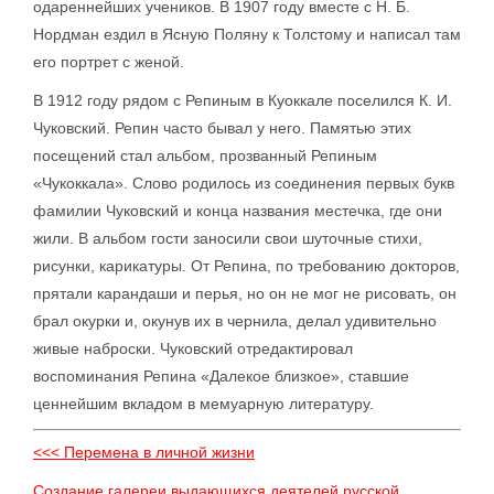
одареннейших учеников. В 1907 году вместе с Н. Б.
Нордман ездил в Ясную Поляну к Толстому и написал там
его портрет с женой.
В 1912 году рядом с Репиным в Куоккале поселился К. И.
Чуковский. Репин часто бывал у него. Памятью этих
посещений стал альбом, прозванный Репиным
«Чукоккала». Слово родилось из соединения первых букв
фамилии Чуковский и конца названия местечка, где они
жили. В альбом гости заносили свои шуточные стихи,
рисунки, карикатуры. От Репина, по требованию докторов,
прятали карандаши и перья, но он не мог не рисовать, он
брал окурки и, окунув их в чернила, делал удивительно
живые наброски. Чуковский отредактировал
воспоминания Репина «Далекое близкое», ставшие
ценнейшим вкладом в мемуарную литературу.
<<< Перемена в личной жизни
Создание галереи выдающихся деятелей русской