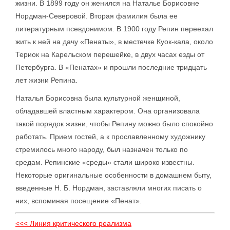
жизни. В 1899 году он женился на Наталье Борисовне
Нордман-Северовой. Вторая фамилия была ее
литературным псевдонимом. В 1900 году Репин переехал
жить к ней на дачу «Пенаты», в местечке Куок-кала, около
Териок на Карельском перешейке, в двух часах езды от
Петербурга. В «Пенатах» и прошли последние тридцать
лет жизни Репина.
Наталья Борисовна была культурной женщиной,
обладавшей властным характером. Она организовала
такой порядок жизни, чтобы Репину можно было спокойно
работать. Прием гостей, а к прославленному художнику
стремилось много народу, был назначен только по
средам. Репинские «среды» стали широко известны.
Некоторые оригинальные особенности в домашнем быту,
введенные Н. Б. Нордман, заставляли многих писать о
них, вспоминая посещение «Пенат».
<<< Линия критического реализма