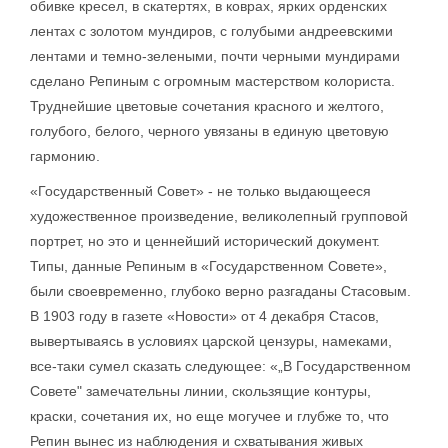
обивке кресел, в скатертях, в коврах, ярких орденских
лентах с золотом мундиров, с голубыми андреевскими
лентами и темно-зелеными, почти черными мундирами
сделано Репиным с огромным мастерством колориста.
Труднейшие цветовые сочетания красного и желтого,
голубого, белого, черного увязаны в единую цветовую
гармонию.
«Государственный Совет» - не только выдающееся
художественное произведение, великолепный групповой
портрет, но это и ценнейший исторический документ.
Типы, данные Репиным в «Государственном Совете»,
были своевременно, глубоко верно разгаданы Стасовым.
В 1903 году в газете «Новости» от 4 декабря Стасов,
вывертываясь в условиях царской цензуры, намеками,
все-таки сумел сказать следующее: «„В Государственном
Совете" замечательны линии, скользящие контуры,
краски, сочетания их, но еще могучее и глубже то, что
Репин вынес из наблюдения и схватывания живых