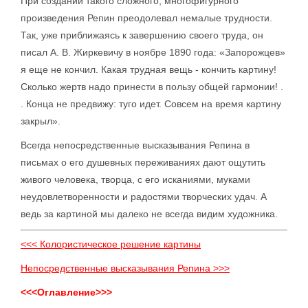
При создании такого сложного, многофигурного
произведения Репин преодолевал немалые трудности.
Так, уже приближаясь к завершению своего труда, он
писал А. В. Жиркевичу в ноябре 1890 года: «Запорожцев»
я еще не кончил. Какая трудная вещь - кончить картину!
Сколько жертв надо принести в пользу общей гармонии! .
. Конца не предвижу: туго идет. Совсем на время картину
закрыл».
Всегда непосредственные высказывания Репина в
письмах о его душевных переживаниях дают ощутить
живого человека, творца, с его исканиями, муками
неудовлетворенности и радостями творческих удач. А
ведь за картиной мы далеко не всегда видим художника.
<<< Колористическое решение картины
Непосредственные высказывания Репина >>>
<<<Оглавление>>>