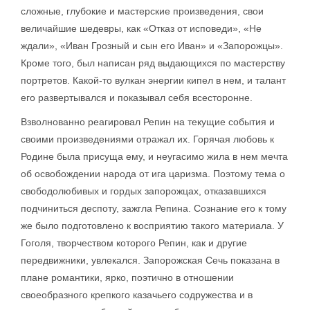
сложные, глубокие и мастерские произведения, свои
величайшие шедевры, как «Отказ от исповеди», «Не
ждали», «Иван Грозный и сын его Иван» и «Запорожцы».
Кроме того, был написан ряд выдающихся по мастерству
портретов. Какой-то вулкан энергии кипел в нем, и талант
его развертывался и показывал себя всесторонне.
Взволнованно реагировал Репин на текущие события и
своими произведениями отражал их. Горячая любовь к
Родине была присуща ему, и неугасимо жила в нем мечта
об освобождении народа от ига царизма. Поэтому тема о
свободолюбивых и гордых запорожцах, отказавшихся
подчиниться деспоту, зажгла Репина. Сознание его к тому
же было подготовлено к восприятию такого материала. У
Гоголя, творчеством которого Репин, как и другие
передвижники, увлекался. Запорожская Сечь показана в
плане романтики, ярко, поэтично в отношении
своеобразного крепкого казачьего содружества и в