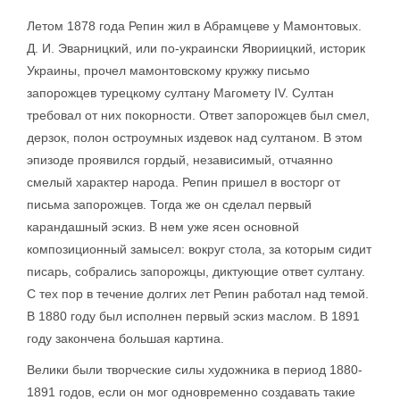
Летом 1878 года Репин жил в Абрамцеве у Мамонтовых.
Д. И. Эварницкий, или по-украински Явориицкий, историк
Украины, прочел мамонтовскому кружку письмо
запорожцев турецкому султану Магомету IV. Султан
требовал от них покорности. Ответ запорожцев был смел,
дерзок, полон остроумных издевок над султаном. В этом
эпизоде проявился гордый, независимый, отчаянно
смелый характер народа. Репин пришел в восторг от
письма запорожцев. Тогда же он сделал первый
карандашный эскиз. В нем уже ясен основной
композиционный замысел: вокруг стола, за которым сидит
писарь, собрались запорожцы, диктующие ответ султану.
С тех пор в течение долгих лет Репин работал над темой.
В 1880 году был исполнен первый эскиз маслом. В 1891
году закончена большая картина.
Велики были творческие силы художника в период 1880-
1891 годов, если он мог одновременно создавать такие