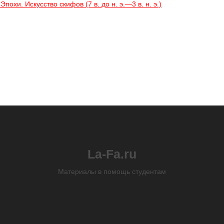
хи. Искусство скифов (7 в. до н. э.—3 в. н. э.)
La-Fa.ru
Материалы в помощь студентам