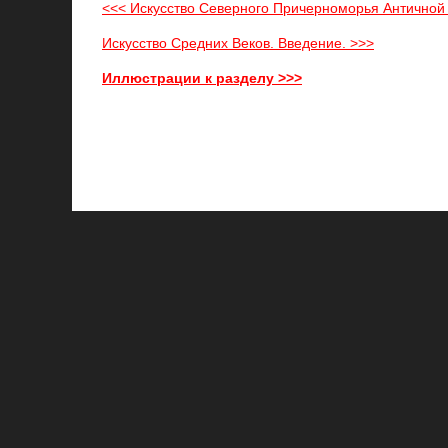
<<< Искусство Северного Причерноморья Античной Эпо
Искусство Средних Веков. Введение. >>>
Иллюстрации к разделу >>>