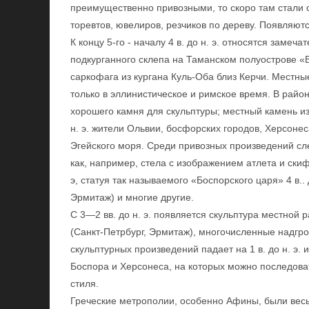
преимущественно привозными, то скоро там стали с
торевтов, ювелиров, резчиков по дереву. Появляют
К концу 5-го - началу 4 в. до н. э. относятся зам
подкурганного склепа на Таманском полуострове «
саркофага из кургана Куль-Оба близ Керчи. Местн
только в эллинистическое и римское время. В райо
хорошего камня для скульптуры; местный камень изв
н. э. жители Ольвии, босфорских городов, Херсонес
Эгейского моря. Среди привозных произведений сл
как, например, стела с изображением атлета и скифа
э, статуя так называемого «Боспорского царя» 4 в.. д
Эрмитаж) и многие другие.
С 3—2 вв. до н. э. появляется скульптура местной
(Санкт-Петрбург, Эрмитаж), многочисленные надгр
скульптурных произведений падает на 1 в. до н. э.
Боспора и Херсонеса, на которых можно последова
стиля.
Греческие метрополии, особенно Афины, были вес