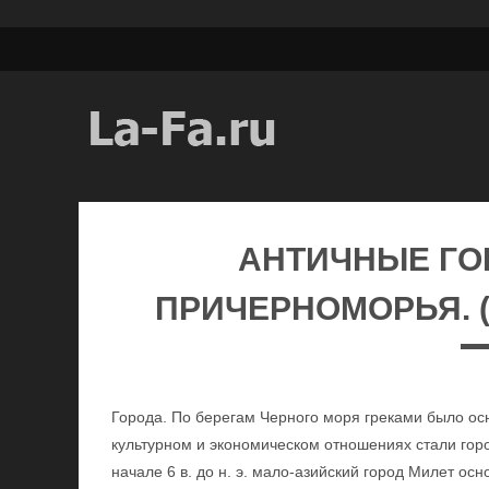
АНТИЧНЫЕ ГО
ПРИЧЕРНОМОРЬЯ. (7 В
Города. По берегам Черного моря греками было ос
культурном и экономическом отношениях стали горо
начале 6 в. до н. э. мало-азийский город Милет ос