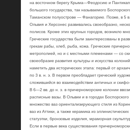
на восточном берегу Крыма—Феодосию и Пантикапей 
большого государства, так называемого Боспорског
Таманском полуострове — Фанагорию. Позже, в 5 в. 
Ольвия и Херсонес развивались своеобразно, неско
полисов. Кроме этих крупных городов, возникло мн
Греческие государства были заинтересованы в разв
грекам рабы, хлеб, рыба, кожа. Греческие причерн
метрополией, но и с местными племенами — со ски
своеобразие развития культуры и искусства колони
наметить два исторических этапа: первый от архаичес
по 3 в. н. э. В первом преобладает греческий худож
сложившийся во взаимодействии античных и скифо-
В 6—2 вв. до н. э. в причерноморские колонии ввоз
расписные вазы. В Ольвии и в городах Боспорского
множество ваз ориентализирующего стиля из Кори
ваз из Аттики, а также керамика из эллинистически
статуэтки, бронзовые изделия, мраморная скульпту
Если в первые века существования причерноморск