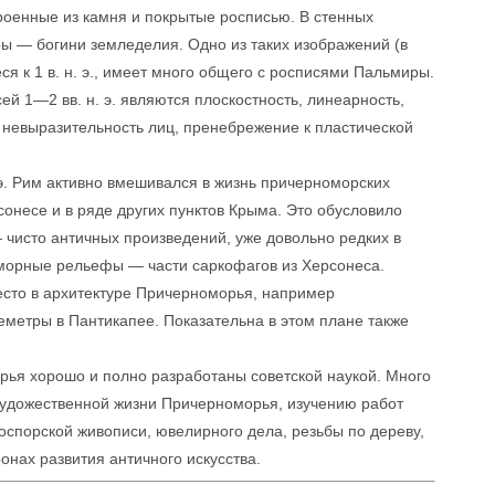
троенные из камня и покрытые росписью. В стенных
ры — богини земледелия. Одно из таких изображений (в
я к 1 в. н. э., имеет много общего с росписями Пальмиры.
 1—2 вв. н. э. являются плоскостность, линеарность,
 невыразительность лиц, пренебрежение к пластической
н. э. Рим активно вмешивался в жизнь причерноморских
сонесе и в ряде других пунктов Крыма. Это обусловило
 чисто античных произведений, уже довольно редких в
аморные рельефы — части саркофагов из Херсонеса.
есто в архитектуре Причерноморья, например
еметры в Пантикапее. Показательна в этом плане также
орья хорошо и полно разработаны советской наукой. Много
художественной жизни Причерноморья, изучению работ
боспорской живописи, ювелирного дела, резьбы по дереву,
онах развития античного искусства.