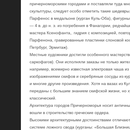
причерноморскими городами и поставляли туда мн
скульптуры, следует особо отметить такие шедевр
Парфенос в медальоне (курган Куль-Оба), фигурны
— 4 в. до н. э. из погребения в Фанагории, редч
мастера Ксенофанта,. гидрия с композицией, повт
Парфенона, гравированные пластинки слоновой кос
Петрбург, Эрмитаж).
Местные художники достигли особенного мастерства
саркофагов). Они исполняли заказы не только жите
например, всемирно известная электровая чаша из 
изображениями скифов и серебряные сосуды из ку
и многие другие произведения. Хотя на вазах из 
переданы с большим знанием скифской жизни, но х
классический.
Архитектура городов Причерноморья носит античн
вошли в строительство греческие ордера.
Высокими архитектурными достоинствами отличаются
системе ложного свода (курганы: «Большая Близни