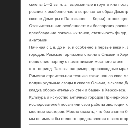
склепы 1—2 вв. н. э., вырезанные в грунте или пос
росписях особенно часто встречается образ Демет
склепе Деметры в Пантикапее — Керчи), относящеес
Отличительными особенностями боспорских росписей
преобладание локальных тонов, статичность фигур,
анатомии.
Начиная с 1 в. до н. э. и особенно в первые века 
городов. Римские гарнизоны стояли в Ольвии и Хер
появление наряду с памятниками местного стиля —
этот период. Таковы, например, превосходные мр
Римская строительная техника также нашла свое м
полуциркульные своды в склепе Ольвии, в склепе Д
кладка оборонительных стен и башен в Херсонесе.
Культура и искусство античных городов Причерном
исследователей посвятили свои работы эволюции 
местных мастеров. Можно сказать, что без знания 
мы не имели бы полного представления о всех стор