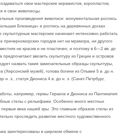
оздаваться свои мастерские керамистов, коропластов,
ся и свои живописцы.
ечательные произведения живописи: монументальная роспись
Большая Близница» и роспись на деревянных досках
ые скульптурные мастерские начинают интенсивно работать
не причерноморских городов нет ни мрамора, ни другого
естняк не красив и не пластичен, и поэтому в 6—2 вв. до
а предпочитают ввозить скульптуру из Греции и островов
едует назвать такие замечательные образцы скульптуры,
 (Херсонский музей), голова богини из Ольвии 5 в. до н.
о н. э., статуя Диониса 4 в. до н. э. (Санкт-Петрбург,
 работы, например, гермы Геракла и Диониса из Пантикапея
обные стелы с рельефами. Особенно много местных
 и первые века нашей эры. Это главным образом стелы из
тельно проследить развитие местного художественного
ьма заинтересованы в широком обмене с