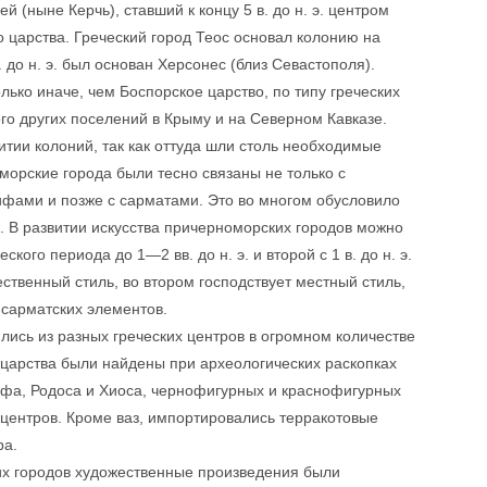
(ныне Керчь), ставший к концу 5 в. до н. э. центром
о царства. Греческий город Теос основал колонию на
до н. э. был основан Херсонес (близ Севастополя).
лько иначе, чем Боспорское царство, по типу греческих
ого других поселений в Крыму и на Северном Кавказе.
итии колоний, так как оттуда шли столь необходимые
оморские города были тесно связаны не только с
фами и позже с сарматами. Это во многом обусловило
й. В развитии искусства причерноморских городов можно
кого периода до 1—2 вв. до н. э. и второй с 1 в. до н. э.
ественный стиль, во втором господствует местный стиль,
сарматских элементов.
ились из разных греческих центров в огромном количестве
 царства были найдены при археологических раскопках
нфа, Родоса и Хиоса, чернофигурных и краснофигурных
х центров. Кроме ваз, импортировались терракотовые
ра.
их городов художественные произведения были