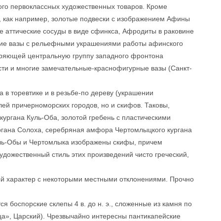
ого первоклассных художественных товаров. Кроме
ы, как например, золотые подвески с изображением Афины
е аттические сосуды в виде сфинкса, Афродиты в раковине
айшие вазы с рельефными украшениями работы афинского
оряющей центральную группу западного фронтона
ти и многие замечательные-краснофигурные вазы (Санкт-
 в торевтике и в резьбе-по дереву (украшении
лей причерноморских городов, но и скифов. Таковы,
кургана Куль-Оба, золотой гребень с пластическими
ргана Солоха, серебряная амфора Чертомлыцкого кургана
Куль-Обы и Чертомлыка изображены скифы, причем
удожественный стиль этих произведений чисто греческий,
ый характер с некоторыми местными отклонениями. Прочно
 боспорские склепы 4 в. до н. э., сложенные из камня по
ца», Царский). Чрезвычайно интересны пантикапейские