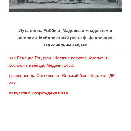
Лука делла Робби а. Мадонна с младенцем и
ангелами. Майоликовый рельеф. Флоренция,
Национальный музей.
<<< Беноццо Гоццоли. Шествие волхвов. Фрагмент
росписи в палаццо Медичи. 1459.
Дезидерио да Сеттиньяно. Женский бюст. Берлин, ГДР.
>>>
Искусство Возрождения >>>