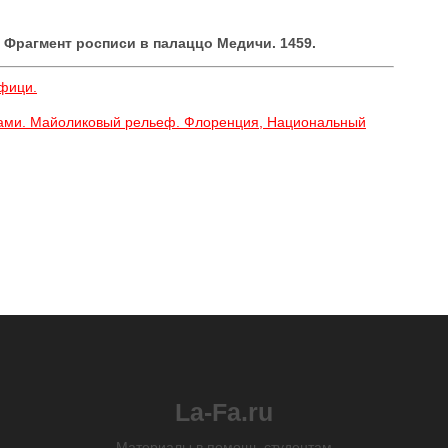
 Фрагмент росписи в палаццо Медичи. 1459.
фици.
лами. Майоликовый рельеф. Флоренция, Национальный
La-Fa.ru
Материалы в помощь студентам