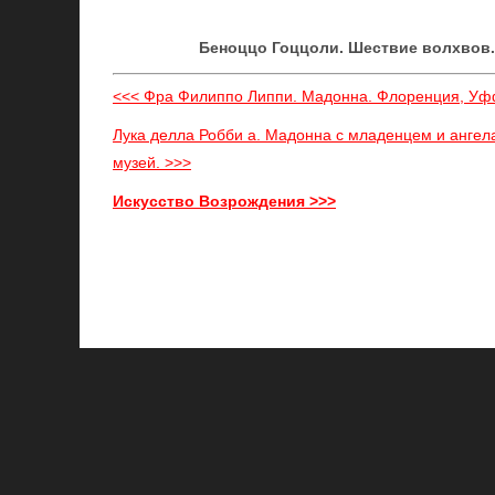
Беноццо Гоццоли. Шествие волхвов.
<<< Фра Филиппо Липпи. Мадонна. Флоренция, Уф
Лука делла Робби а. Мадонна с младенцем и анге
музей. >>>
Искусство Возрождения >>>