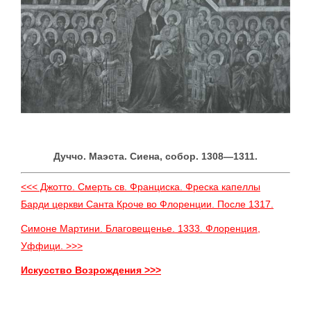
Дуччо. Маэста. Сиена, собор. 1308—1311.
<<< Джотто. Смерть св. Франциска. Фреска капеллы
Барди церкви Санта Кроче во Флоренции. После 1317.
Симоне Мартини. Благовещенье. 1333. Флоренция,
Уффици. >>>
Искусство Возрождения >>>