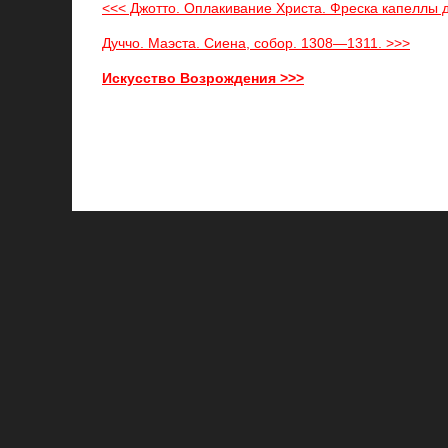
<<< Джотто. Оплакивание Христа. Фреска капеллы 
Дуччо. Маэста. Сиена, собор. 1308—1311. >>>
Искусство Возрождения >>>