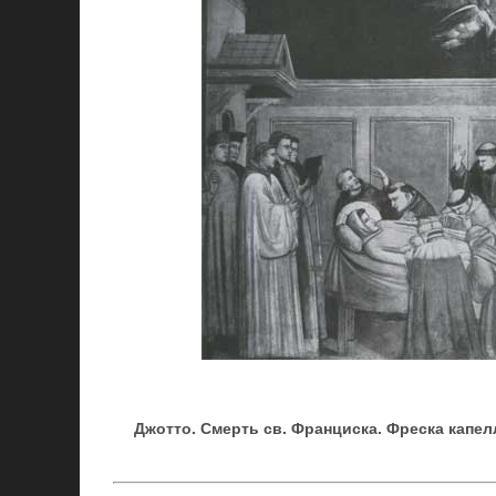
Джотто. Смерть св. Франциска. Фреска капе