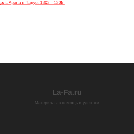
дель Арена в Падуе. 1303—1305.
La-Fa.ru
Материалы в помощь студентам