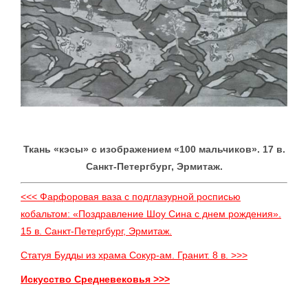
Ткань «кэсы» с изображением «100 мальчиков». 17 в.
Санкт-Петергбург, Эрмитаж.
<<< Фарфоровая ваза с подглазурной росписью
кобальтом: «Поздравление Шоу Сина с днем рождения».
15 в. Санкт-Петергбург, Эрмитаж.
Статуя Будды из храма Сокур-ам. Гранит. 8 в. >>>
Искусство Средневековья >>>