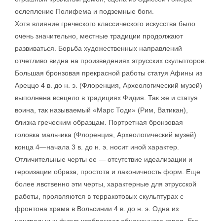
ослепление Полифема и подземные боги.
Хотя влияние греческого классического искусства было
очень значительно, местные традиции продолжают
развиваться. Борьба художественных направлений
отчетливо видна на произведениях этрусских скульпторов.
Большая бронзовая прекрасной работы статуя Афины из
Ареццо 4 в. до н. э. (Флоренция, Археологический музей)
выполнена всецело в традициях Фидия. Так же и статуя
воина, так называемый «Марс Тоди» (Рим, Ватикан),
близка греческим образцам. Портретная бронзовая
головка мальчика (Флоренция, Археологический музей)
конца 4—начала 3 в. до н. э. носит иной характер.
Отличительные черты ее — отсутствие идеализации и
героизации образа, простота и лаконичность форм. Еще
более явственно эти черты, характерные для этрусской
работы, проявляются в терракотовых скульптурах с
фронтона храма в Вольсинии 4 в. до н. э. Одна из