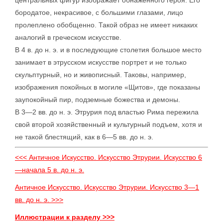
центральных фигур изображает обнаженного героя. Его
бородатое, некрасивое, с большими глазами, лицо
пролеплено обобщенно. Такой образ не имеет никаких
аналогий в греческом искусстве.
В 4 в. до н. э. и в последующие столетия большое место
занимает в этрусском искусстве портрет и не только
скульптурный, но и живописный. Таковы, например,
изображения покойных в могиле «Щитов», где показаны
заупокойный пир, подземные божества и демоны.
В 3—2 вв. до н. э. Этрурия под властью Рима пережила
свой второй хозяйственный и культурный подъем, хотя и
не такой блестящий, как в 6—5 вв. до н. э.
<<< Античное Искусство. Искусство Этрурии. Искусство 6
—начала 5 в. до н. э.
Античное Искусство. Искусство Этрурии. Искусство 3—1
вв. до н. э. >>>
Иллюстрации к разделу >>>