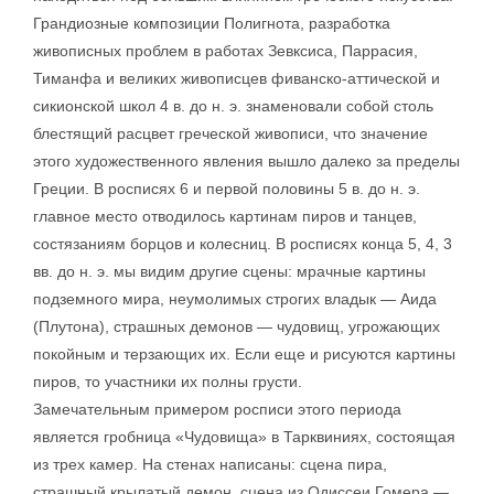
Грандиозные композиции Полигнота, разработка
живописных проблем в работах Зевксиса, Паррасия,
Тиманфа и великих живописцев фиванско-аттической и
сикионской школ 4 в. до н. э. знаменовали собой столь
блестящий расцвет греческой живописи, что значение
этого художественного явления вышло далеко за пределы
Греции. В росписях 6 и первой половины 5 в. до н. э.
главное место отводилось картинам пиров и танцев,
состязаниям борцов и колесниц. В росписях конца 5, 4, 3
вв. до н. э. мы видим другие сцены: мрачные картины
подземного мира, неумолимых строгих владык — Аида
(Плутона), страшных демонов — чудовищ, угрожающих
покойным и терзающих их. Если еще и рисуются картины
пиров, то участники их полны грусти.
Замечательным примером росписи этого периода
является гробница «Чудовища» в Тарквиниях, состоящая
из трех камер. На стенах написаны: сцена пира,
страшный крылатый демон, сцена из Одиссеи Гомера —