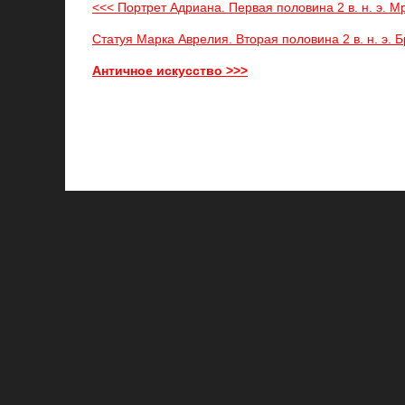
<<< Портрет Адриана. Первая половина 2 в. н. э. М
Статуя Марка Аврелия. Вторая половина 2 в. н. э. 
Античное искусство >>>