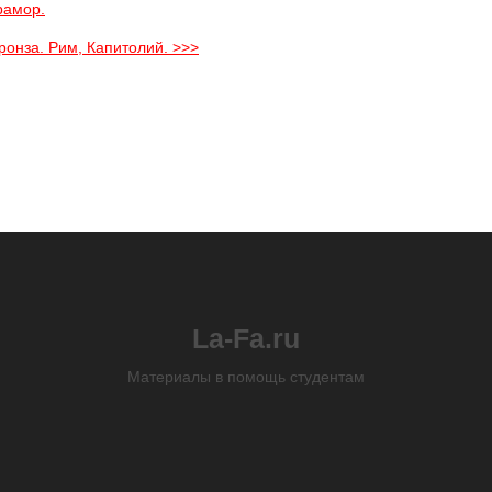
рамор.
Бронза. Рим, Капитолий. >>>
La-Fa.ru
Материалы в помощь студентам