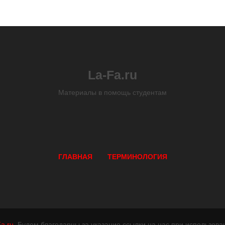
La-Fa.ru
Материалы в помощь студентам
ГЛАВНАЯ
ТЕРМИНОЛОГИЯ
a.ru
. Будем благодарны за указание ссылки на нас при использова