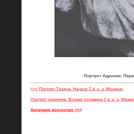
Портрет Адриана. Перва
<<< Портрет Траяна. Начало 2 в. н. э. Мрамор.
Портрет сириянки. Вторая половина 2 в. н. э. Мрам
Античное искусство >>>