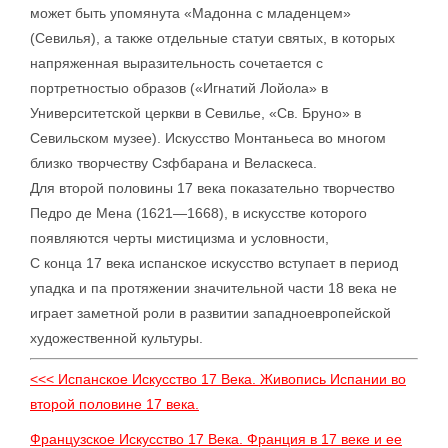
может быть упомянута «Мадонна с младенцем»
(Севилья), а также отдельные статуи святых, в которых
напряженная выразительность сочетается с
портретностыо образов («Игнатий Лойола» в
Университетской церкви в Севилье, «Св. Бруно» в
Севильском музее). Искусство Монтаньеса во многом
близко творчеству Сзфбарана и Веласкеса.
Для второй половины 17 века показательно творчество
Педро де Мена (1621—1668), в искусстве которого
появляются черты мистицизма и условности,
С конца 17 века испанское искусство вступает в период
упадка и па протяжении значительной части 18 века не
играет заметной роли в развитии западноевропейской
художественной культуры.
<<< Испанское Искусство 17 Века. Живопись Испании во
второй половине 17 века.
Французское Искусство 17 Века. Франция в 17 веке и ее