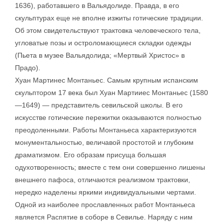
1636), работавшего в Вальядолиде. Правда, в его
скульптурах еще не вполне изжиты готические традиции.
Об этом свидетельствуют трактовка человеческого тела,
угловатые позы и остроломающиеся складки одежды
(Пьета в музее Вальядолида; «Мертвый Христос» в
Прадо).
Хуан Мартинес Монтаньес. Самым крупным испанским
скульптором 17 века был Хуан Мартииес Монтаньес (1580
—1649) — представитель севильской школы. В его
искусстве готические пережитки оказываются полностью
преодоленными. Работы Монтаньеса характеризуются
монументальностью, величавой простотой и глубоким
драматизмом. Его образам присуща большая
одухотворенность; вместе с тем они совершенно лишены
внешнего пафоса, отличаются реализмом трактовки,
нередко наделены яркими индивидуальными чертами.
Одной из наиболее прославленных работ Монтаньеса
является Распятие в соборе в Севилье. Наряду с ним