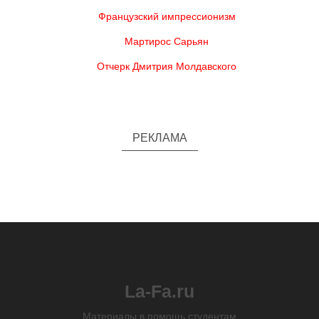
Французский импрессионизм
Мартирос Сарьян
Отчерк Дмитрия Молдавского
РЕКЛАМА
La-Fa.ru
Материалы в помощь студентам