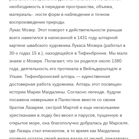
необходимость в передаче пространства, объема,
материаль-. ности форм в наблюдении и точном
воспроизведении природы.
Лукас Мозер. Этот поворот к действительности раньше
всего наметился в написанной в 1431 году алтарной
картине швабского художника Лукаса Мозера (работал в
30-х годах 15 в.), находящейся в Тифенбронне. Мы мало
знаем о Мозере. Полагают, что он родился около 1380
года, деятельность его протекала в Вейльдерштадте и
Ульме. Тифенброннский алтарь — единственная
достоверная работа художника. Алтарь этот посвящен
истории Марии Магдалины. Согласно легенде, будучи
посажена неверными в Палестине вместе со своим
братом Лазарем, сестрой Мартой и еще несколькими
христианами в лодку без весел и парусов, пущенную в
открытое море, она благополучно добралась до Марселя,
где Лазарь стал епископом, в то время как Магдалина
провела остаток своей жизни вдали от людей, предаваясь