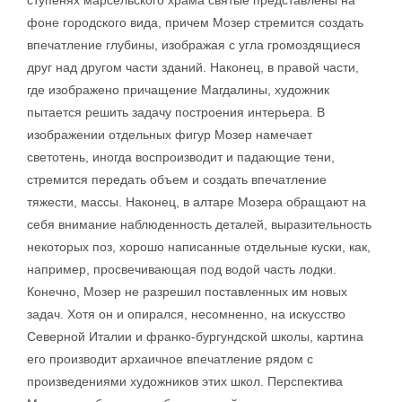
ступенях марсельского храма святые представлены на
фоне городского вида, причем Мозер стремится создать
впечатление глубины, изображая с угла громоздящиеся
друг над другом части зданий. Наконец, в правой части,
где изображено причащение Магдалины, художник
пытается решить задачу построения интерьера. В
изображении отдельных фигур Мозер намечает
светотень, иногда воспроизводит и падающие тени,
стремится передать объем и создать впечатление
тяжести, массы. Наконец, в алтаре Мозера обращают на
себя внимание наблюденность деталей, выразительность
некоторых поз, хорошо написанные отдельные куски, как,
например, просвечивающая под водой часть лодки.
Конечно, Мозер не разрешил поставленных им новых
задач. Хотя он и опирался, несомненно, на искусство
Северной Италии и франко-бургундской школы, картина
его производит архаичное впечатление рядом с
произведениями художников этих школ. Перспектива