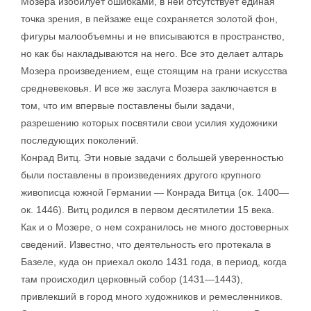
Мозера изобилует ошибками, в ней отсутствует единая
точка зрения, в пейзаже еще сохраняется золотой фон,
фигуры малообъемны и не вписываются в пространство,
но как бы накладываются на него. Все это делает алтарь
Мозера произведением, еще стоящим на грани искусства
средневековья. И все же заслуга Мозера заключается в
том, что им впервые поставлены были задачи,
разрешению которых посвятили свои усилия художники
последующих поколений.
Конрад Витц. Эти новые задачи с большей уверенностью
были поставлены в произведениях другого крупного
живописца южной Германии — Конрада Витца (ок. 1400—
ок. 1446). Витц родился в первом десятилетии 15 века.
Как и о Мозере, о нем сохранилось не много достоверных
сведений. Известно, что деятельность его протекала в
Базеле, куда он приехал около 1431 года, в период, когда
там происходил церковный собор (1431—1443),
привлекший в город много художников и ремесленников.