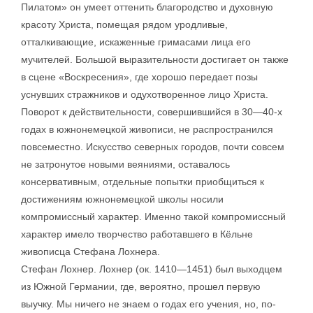
Пилатом» он умеет оттенить благородство и духовную
красоту Христа, помещая рядом уродливые,
отталкивающие, искаженные гримасами лица его
мучителей. Большой выразительности достигает он также
в сцене «Воскресения», где хорошо передает позы
уснувших стражников и одухотворенное лицо Христа.
Поворот к действительности, совершившийся в 30—40-х
годах в южнонемецкой живописи, не распространился
повсеместно. Искусство северных городов, почти совсем
не затронутое новыми веяниями, оставалось
консервативным, отдельные попытки приобщиться к
достижениям южнонемецкой школы носили
компромиссный характер. Именно такой компромиссный
характер имело творчество работавшего в Кёльне
живописца Стефана Лохнера.
Стефан Лохнер. Лохнер (ок. 1410—1451) был выходцем
из Южной Германии, где, вероятно, прошел первую
выучку. Мы ничего не знаем о годах его учения, но, по-