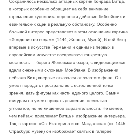
Сохранилось несколько алтарных картин Конрада Витца,
в которых особенно обращает на себя внимание
стремление художника перенести действие библейских и
евангельских сцен в реальную обстановку. Особенно
большой интерес представляет в этом отношении картина
«Хождение по водам» (1444, Женева, Музей), В ней Витц
впервые в искусстве Германии и одним из первых в
европейском искусстве воспроизвел конкретную
местность — берега Женевского озера, с виднеющимися
вдали снежными склонами Монблана. В изображении
пейзажа Витц впервые отказался от золотого фона. Он
умеет передать пространство с естественной точки
зрения, дать фигуры как части единого целого. Самим
фигурам он умеет придать движение, несколько
угловатое, но не лишенное выразительности. Не менее,
чем пейзаж, привлекает Витца и изображение интерьера.
Так, в картине «Св. Екатерина и св. Магдалина» (ок. 1445,
Страсбург, музей) он изображает святых в галерее