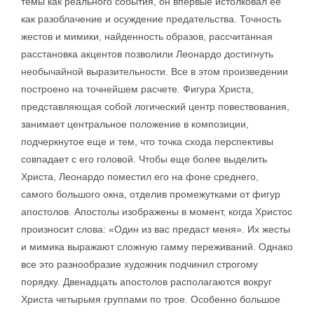
темы как реального события, он впервые истолковал ее
как разоблачение и осуждение предательства. Точность
жестов и мимики, найденность образов, рассчитанная
расстановка акцентов позволили Леонардо достигнуть
необычайной выразительности. Все в этом произведении
построено на точнейшем расчете. Фигура Христа,
представляющая собой логический центр повествования,
занимает центральное положение в композиции,
подчеркнутое еще и тем, что точка схода перспективы
совпадает с его головой. Чтобы еще более выделить
Христа, Леонардо поместил его на фоне среднего,
самого большого окна, отделив промежутками от фигур
апостолов. Апостолы изображены в момент, когда Христос
произносит слова: «Один из вас предаст меня». Их жесты
и мимика выражают сложную гамму переживаний. Однако
все это разнообразие художник подчинил строгому
порядку. Двенадцать апостолов располагаются вокруг
Христа четырьмя группами по трое. Особенно большое