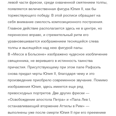
левой части фрески, среди охваченной смятением толпы,
появляется величественная фигура Юлия II, как бы
торжествующего победу. В этой росписи обращает на
себя внимание смелость композиционного построения.
Главное действие располагается здесь не в центре, но
перенесено вправо, и стремительный ритм его
уравновешивается изображением теснящейся слева
толпы и высящейся над нею фигурой папы.
В «Мессе в Больсене» изображено чудесное изобличение
священника, не верившего в истинность таинства
причастия. Присутствующему при этом папе Рафаэль
снова придал черты Юлия II, благодаря чему и это
произведение приобрело современное звучание. Помимо
изображения Юлия, здесь имеется еще ряд
превосходных портретов. Две других фрески —
«Освобождение апостола Петра» и «Папа Лев I,
останавливающий вторжение Аттилы в Рим» —
выполнены уже после смерти Юлия II при его преемнике