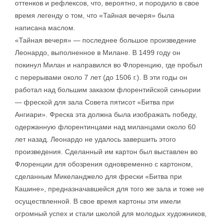
оттенков и рефлексов, что, вероятно, и породило в свое
время легенду о том, что «Тайная вечеря» была
написана маслом.
«Тайная вечеря» — последнее большое произведение
Леонардо, выполненное в Милане. В 1499 году он
покинул Милан и направился во Флоренцию, где пробыл
с перерывами около 7 лет (до 1506 г.). В эти годы он
работал над большим заказом флорентийской синьории
— фреской для зала Совета пятисот «Битва при
Ангиари». Фреска эта должна была изображать победу,
одержанную флорентинцами над миланцами около 60
лет назад. Леонардо не удалось завершить этого
произведения. Сделанный им картон был выставлен во
Флоренции для обозрения одновременно с картоном,
сделанным Микеланджело для фрески «Битва при
Кашине», предназначавшейся для того же зала и тоже не
осуществленной. В свое время картоны эти имели
огромный успех и стали школой для молодых художников,