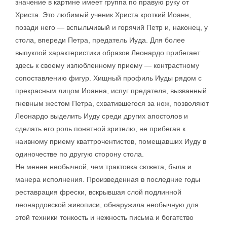
значение в картине имеет группа по правую руку от
Христа. Это любимый ученик Христа кроткий Иоанн,
позади него — вспыльчивый и горячий Петр и, наконец, у
стола, впереди Петра, предатель Иуда. Для более
выпуклой характеристики образов Леонардо прибегает
здесь к своему излюбленному приему — контрастному
сопоставлению фигур. Хищный профиль Иуды рядом с
прекрасным лицом Иоанна, испуг предателя, вызванный
гневным жестом Петра, схватившегося за нож, позволяют
Леонардо выделить Иуду среди других апостолов и
сделать его роль понятной зрителю, не прибегая к
наивному приему кваттрочентистов, помещавших Иуду в
одиночестве по другую сторону стола.
Не менее необычной, чем трактовка сюжета, была и
манера исполнения. Произведенная в последние годы
реставрация фрески, вскрывшая слой подлинной
леонардовской живописи, обнаружила необычную для
этой техники тонкость и нежность письма и богатство