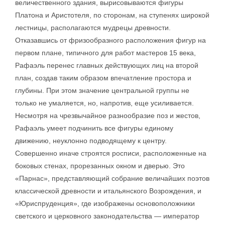
величественного здания, вырисовываются фигуры
Платона и Аристотеля, по сторонам, на ступенях широкой
лестницы, располагаются мудрецы древности.
Отказавшись от фризообразного расположения фигур на
первом плане, типичного для работ мастеров 15 века,
Рафаэль перенес главных действующих лиц на второй
план, создав таким образом впечатление простора и
глубины. При этом значение центральной группы не
только не умаляется, но, напротив, еще усиливается.
Несмотря на чрезвычайное разнообразие поз и жестов,
Рафаэль умеет подчинить все фигуры единому
движению, неуклонно подводящему к центру.
Совершенно иначе строятся росписи, расположенные на
боковых стенах, прорезанных окном и дверью. Это
«Парнас», представляющий собрание величайших поэтов
классической древности и итальянского Возрождения, и
«Юриспруденция», где изображены основоположники
светского и церковного законодательства — император