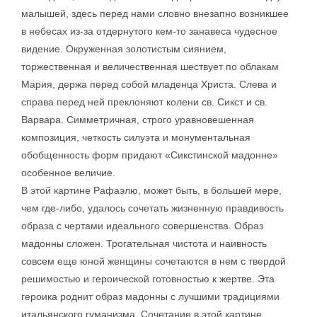
малышей, здесь перед нами словно внезапно возникшее
в небесах из-за отдернутого кем-то занавеса чудесное
видение. Окруженная золотистым сиянием,
торжественная и величественная шествует по облакам
Мария, держа перед собой младенца Христа. Слева и
справа перед ней преклоняют колени св. Сикст и св.
Варвара. Симметричная, строго уравновешенная
композиция, четкость силуэта и монументальная
обобщенность форм придают «Сикстинской мадонне»
особенное величие.
В этой картине Рафаэлю, может быть, в большей мере,
чем где-либо, удалось сочетать жизненную правдивость
образа с чертами идеального совершенства. Образ
мадонны сложен. Трогательная чистота и наивность
совсем еще юной женщины сочетаются в нем с твердой
решимостью и героической готовностью к жертве. Эта
героика роднит образ мадонны с лучшими традициями
итальянского гуманизма. Сочетание в этой картине