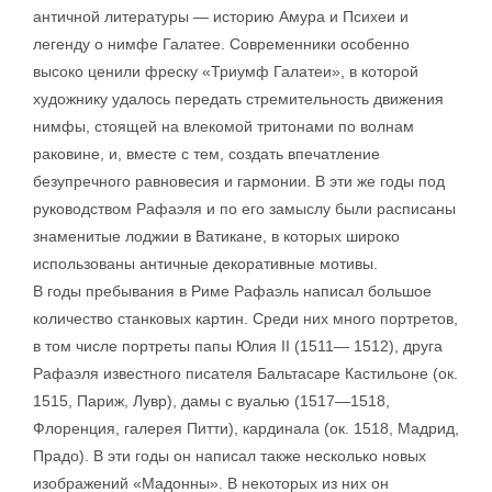
античной литературы — историю Амура и Психеи и
легенду о нимфе Галатее. Современники особенно
высоко ценили фреску «Триумф Галатеи», в которой
художнику удалось передать стремительность движения
нимфы, стоящей на влекомой тритонами по волнам
раковине, и, вместе с тем, создать впечатление
безупречного равновесия и гармонии. В эти же годы под
руководством Рафаэля и по его замыслу были расписаны
знаменитые лоджии в Ватикане, в которых широко
использованы античные декоративные мотивы.
В годы пребывания в Риме Рафаэль написал большое
количество станковых картин. Среди них много портретов,
в том числе портреты папы Юлия II (1511— 1512), друга
Рафаэля известного писателя Бальтасаре Кастильоне (ок.
1515, Париж, Лувр), дамы с вуалью (1517—1518,
Флоренция, галерея Питти), кардинала (ок. 1518, Мадрид,
Прадо). В эти годы он написал также несколько новых
изображений «Мадонны». В некоторых из них он