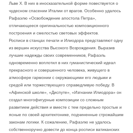
Льве X. В них в иносказательной форме повествуется о
чудесном спасении Италии от врагов. Особенно удалось
Рафаэлю «Освобождение апостола Петра»,
отличающееся оригинальностью композиционного
построения и смелостью световых эффектов.
Росписи в станцах печати и Илиодора представляют одну
из вершин искусства Высокого Возрождения. Выразив
лучшие надежды своих современников, Рафаэль
одновременно воплотил в них гуманистический идеал
прекрасного и совершенного человека, живущего в
атмосфере гармонии с окружающими его людьми и
средой или торжествующего справедливую победу. В
«Афинской школе», «Диспуте», «Изгнании Илиодора» он
создал многофигурные композиции со сложным
развитием действия и вместе с тем предельно простые и
ясные по своей архитектонике, подчиненные строжайшим
законам логики. К сожалению, Рафаэлю не удалось
собственноручно довести до конца росписи ватиканских