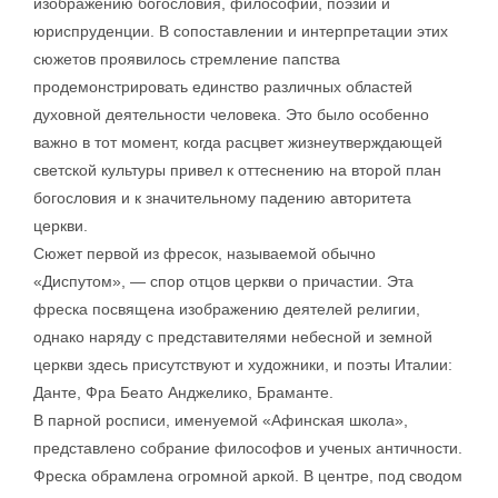
изображению богословия, философии, поэзии и
юриспруденции. В сопоставлении и интерпретации этих
сюжетов проявилось стремление папства
продемонстрировать единство различных областей
духовной деятельности человека. Это было особенно
важно в тот момент, когда расцвет жизнеутверждающей
светской культуры привел к оттеснению на второй план
богословия и к значительному падению авторитета
церкви.
Сюжет первой из фресок, называемой обычно
«Диспутом», — спор отцов церкви о причастии. Эта
фреска посвящена изображению деятелей религии,
однако наряду с представителями небесной и земной
церкви здесь присутствуют и художники, и поэты Италии:
Данте, Фра Беато Анджелико, Браманте.
В парной росписи, именуемой «Афинская школа»,
представлено собрание философов и ученых античности.
Фреска обрамлена огромной аркой. В центре, под сводом