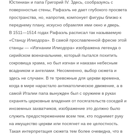
Юстиниан и папа Григорий IV. Здесь, сообразуясь с
поверхностью стены, Рафаэль не дает глубокого просвета
пространства, но, напротив, компонует фигуры близко к
переднему плану, искусно обрамляя ими окно и дверь.
В 1511—1514 годах Рафаэль расписал так называемую
«Станцу Илиодора». В самой прославленной фреске этой
станцы — «Изгнании Илиодора» изображена легенда о
сирийском военачальнике, который пытался похитить
сокровища храма, но был изгнан и наказан небесным
всадником и ангелами. Несомненно, выбор сюжета и
здесь не случаен. В те тревожные для церкви времена,
когда в мире нарастало антикатолическое движение, а в
самой Италии папа вынужден был с оружием в руках
охранять церковные владения от посягательств соседей и
иноземных захватчиков, изображение это должно было
служить предостережением всем тем, кто поднимет руку
на имущество церкви или посягнет на ее целостность.
Такая интерпретация сюжета тем более очевидна, что в