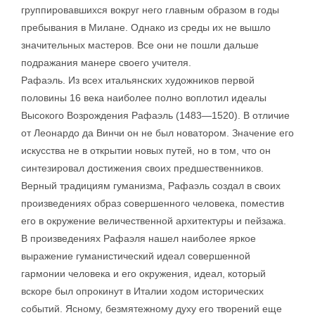
группировавшихся вокруг него главным образом в годы
пребывания в Милане. Однако из среды их не вышло
значительных мастеров. Все они не пошли дальше
подражания манере своего учителя.
Рафаэль. Из всех итальянских художников первой
половины 16 века наиболее полно воплотил идеалы
Высокого Возрождения Рафаэль (1483—1520). В отличие
от Леонардо да Винчи он не был новатором. Значение его
искусства не в открытии новых путей, но в том, что он
синтезировал достижения своих предшественников.
Верный традициям гуманизма, Рафаэль создал в своих
произведениях образ совершенного человека, поместив
его в окружение величественной архитектуры и пейзажа.
В произведениях Рафаэля нашел наиболее яркое
выражение гуманистический идеал совершенной
гармонии человека и его окружения, идеал, который
вскоре был опрокинут в Италии ходом исторических
событий. Ясному, безмятежному духу его творений еще