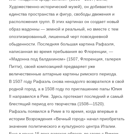
Художественно-исторический музей), он добивается
единства пространства и фигур, свободы движения и
расположения групп. В этих картинах он создает новый
образ мадонны — земной и реальный, но вместе с тем
опоэтизированный, лишенный черт повседневной
обыденности. Последняя большая картина Рафаэля,
написанная во время пребывания во Флоренции, —
«Мадонна под балдахином» (1507, Флоренция, галерея
Питти), своей композицией предваряет уже
величественные алтарные картины римского периода.
В 1507 году Рафаэль снова ненадолго возвратился в свой
родной город, а в 1508 году по приглашению папы Юлия
II направился в Рим. Здесь протекает последний и самый
блестящий период его творчества (1508—1520).
Рафаэль появился в Риме в то время, когда впервые в
истории Возрождения «Вечный город» начал приобретать
значение политического и культурного центра Италии.
Еще в конце 15 века папская область во главе с Римом