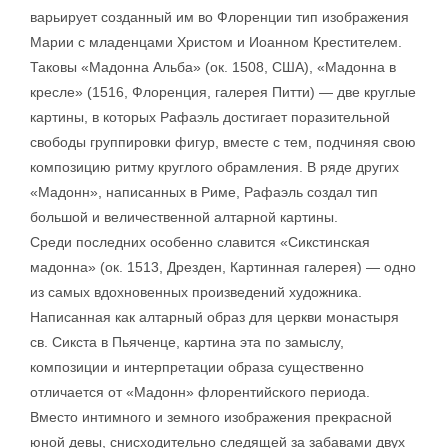
варьирует созданный им во Флоренции тип изображения
Марии с младенцами Христом и Иоанном Крестителем.
Таковы «Мадонна Альба» (ок. 1508, США), «Мадонна в
кресле» (1516, Флоренция, галерея Питти) — две круглые
картины, в которых Рафаэль достигает поразительной
свободы группировки фигур, вместе с тем, подчиняя свою
композицию ритму круглого обрамления. В ряде других
«Мадонн», написанных в Риме, Рафаэль создал тип
большой и величественной алтарной картины.
Среди последних особенно славится «Сикстинская
мадонна» (ок. 1513, Дрезден, Картинная галерея) — одно
из самых вдохновенных произведений художника.
Написанная как алтарный образ для церкви монастыря
св. Сикста в Пьяченце, картина эта по замыслу,
композиции и интерпретации образа существенно
отличается от «Мадонн» флорентийского периода.
Вместо интимного и земного изображения прекрасной
юной девы, снисходительно следящей за забавами двух