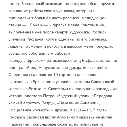
станц. Заваленный заказами, он вынужден был поручить
окончание работы своим ученикам, которым и
принадлежит большая часть росписей в следующей
станце — «Пожар»— и фреска в зале Константина,
выполненная уже после смерти художника. Росписи
учеников Рафаэля, хотя и сделаны по его рисункам,
лишены гармонии и ясности, в высокой мере присущих
всегда его собственным работам.
Наряду с фресками ватиканских станц Рафаэль выполнил
еще целый ряд монументально-декоративных работ.
Среди них выделяются 10 картонов для ковров,
вытканных в Брюсселе и украсивших стены Сикстинской
капеллы в Ватикане. Сюжетами их послужили эпизоды из
истории апостола Петра: «Чудесный улов», «Передача
ключей апостолу Петру», «Наказание Аннании»,
«Исцеление хромого» и другие. В 1516—1517 годах
Рафаэль расписал виллу Агос-тино Киджи (ныне вилла
Фарнезина), использовав сюжеты, почерпнутые из