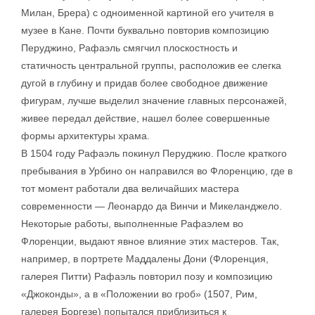
Милан, Брера) с одноименной картиной его учителя в
музее в Кане. Почти буквально повторив композицию
Перуджино, Рафаэль смягчил плоскостность и
статичность центральной группы, расположив ее слегка
дугой в глубину и придав более свободное движение
фигурам, лучше выделил значение главных персонажей,
живее передал действие, нашел более совершенные
формы архитектуры храма.
В 1504 году Рафаэль покинул Перуджию. После краткого
пребывания в Урбино он направился во Флоренцию, где в
тот момент работали два величайших мастера
современности — Леонардо да Винчи и Микеланджело.
Некоторые работы, выполненные Рафаэлем во
Флоренции, выдают явное влияние этих мастеров. Так,
например, в портрете Маддалены Дони (Флоренция,
галерея Питти) Рафаэль повторил позу и композицию
«Джоконды», а в «Положении во гроб» (1507, Рим,
галерея Боргезе) попытался приблизиться к