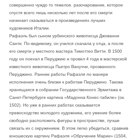
совершенно чуждо то тяжелое. разочарование, которое
спустя всего лишь несколько лет после его смерти
начинает сказываться в произведениях лучших
художников Италии.
Рафаэль был сыном урбинского живописца Джованни
Санти. По-видимому, он учился сначала у отца, а после
его смерти у местного мастера Тимоттео Витти. В 1500
году он поехал в Перуджию и провел 4 года в мастерской
известного живописца Пьетро Вануччи, прозванного
Перуджино. Ранние работы Рафаэля по манере
исполнения очень близки к работам Перуджино. Такова
хранящаяся в собрании Государственного Эрмитажа в
Санкт-Петербурге картина «Мадонна Конес-табиле» (ок.
1502). Но уже в ранних работах сказывается
превосходство молодого художника, его умение более
свободно расположить фигуры в пространстве, лучше
связать их с окружением. В этом легко убедиться, сравнив
юношескую картину Рафаэля «Обручение Марии» (1504,