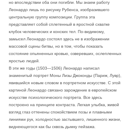
но впоследствии оба они погибли. Мы знаем работу
Леонардо лишь по рисунку Рубенса, изобразившего
центральную группу композиции. Группа эта
представляет собой сплетенный в яростной схватке
клубок человеческих и конских тел. По-видимому,
замысел Леонардо состоял здесь не в изображении
массовой сцены битвы, но в том, чтобы показать
состояние опьяненных кровью, озверевших, ослепленных
яростью людей.
В эти же годы (1503—1506) Леонардо написал
знаменитый портрет Моны Лизы Джоконды (Париж, Лувр),
явившийся новым словом в портретном искусстве. С этой
картиной Леонардо связано зарождение в европейском
искусстве психологического портрета. Все здесь
построено на принципе контраста. Легкая улыбка, живой
взгляд глаз оттенены спокойствием позы и плавными
линиями рук, холодностью застывшего, лишенного жизни,
виднеющегося как бы сквозь дымку пейзажа.