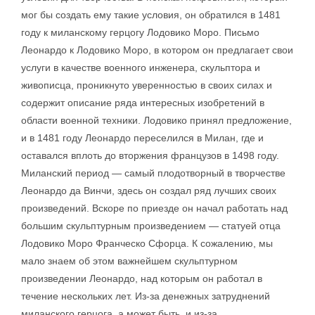
мог бы создать ему такие условия, он обратился в 1481
году к миланскому герцогу Лодовико Моро. Письмо
Леонардо к Лодовико Моро, в котором он предлагает свои
услуги в качестве военного инженера, скульптора и
живописца, проникнуто уверенностью в своих силах и
содержит описание ряда интересных изобретений в
области военной техники. Лодовико принял предложение,
и в 1481 году Леонардо переселился в Милан, где и
оставался вплоть до вторжения французов в 1498 году.
Миланский период — самый плодотворный в творчестве
Леонардо да Винчи, здесь он создал ряд лучших своих
произведений. Вскоре по приезде он начал работать над
большим скульптурным произведением — статуей отца
Лодовико Моро Франческо Сфорца. К сожалению, мы
мало знаем об этом важнейшем скульптурном
произведении Леонардо, над которым он работал в
течение нескольких лет. Из-за денежных затруднений
миланского герцога, а может быть, и из-за