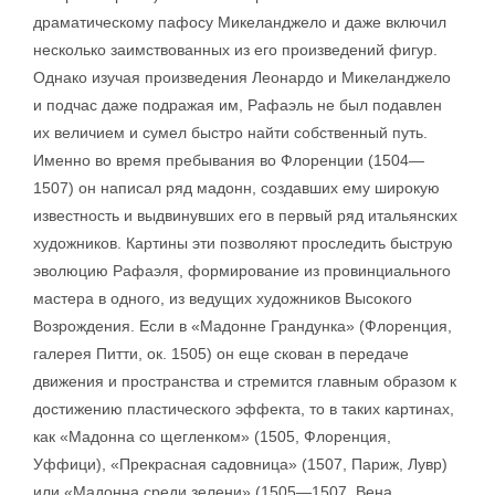
драматическому пафосу Микеланджело и даже включил
несколько заимствованных из его произведений фигур.
Однако изучая произведения Леонардо и Микеланджело
и подчас даже подражая им, Рафаэль не был подавлен
их величием и сумел быстро найти собственный путь.
Именно во время пребывания во Флоренции (1504—
1507) он написал ряд мадонн, создавших ему широкую
известность и выдвинувших его в первый ряд итальянских
художников. Картины эти позволяют проследить быструю
эволюцию Рафаэля, формирование из провинциального
мастера в одного, из ведущих художников Высокого
Возрождения. Если в «Мадонне Грандунка» (Флоренция,
галерея Питти, ок. 1505) он еще скован в передаче
движения и пространства и стремится главным образом к
достижению пластического эффекта, то в таких картинах,
как «Мадонна со щегленком» (1505, Флоренция,
Уффици), «Прекрасная садовница» (1507, Париж, Лувр)
или «Мадонна среди зелени» (1505—1507, Вена,