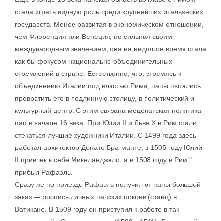
стала играть видную роль среди крупнейших итальянских
государств. Менее развитая в экономическом отношении,
чем Флоренция или Венеция, но сильная своим
международным значением, она на недолгое время стала
как бы фокусом национально-объединительных
стремлений в стране. Естественно, что, стремясь к
объединению Италии под властью Рима, папы пытались
превратить его в подлинную столицу, в политический и
культурный центр. С этим связана меценатская политика
пап в начале 16 века. При Юлии II и Льве X в Рим стали
стекаться лучшие художники Италии. С 1499 года здесь
работал архитектор Донато Бра-манте, в 1505 году Юлий
II привлек к себе Микеланджело, а в 1508 году в Рим "
прибыл Рафаэль.
Сразу же по приезде Рафаэль получил от папы большой
заказ — роспись личных папских покоев (станц) в
Ватикане. В 1509 году он приступил к работе в так