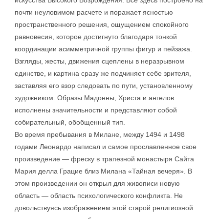
искусства Высокого Возрождения. Все здесь построено на
почти неуловимом расчете и поражает ясностью
пространственного решения, ощущением спокойного
равновесия, которое достигнуто благодаря тонкой
координации асимметричной группы фигур и пейзажа.
Взгляды, жесты, движения сцеплены в неразрывном
единстве, и картина сразу же подчиняет себе зрителя,
заставляя его взор следовать по пути, установленному
художником. Образы Мадонны, Христа и ангелов
исполнены значительности и представляют собой
собирательный, обобщенный тип.
Во время пребывания в Милане, между 1494 и 1498
годами Леонардо написал и самое прославленное свое
произведение — фреску в трапезной монастыря Сайта
Мария делла Грацие близ Милана «Тайная вечеря». В
этом произведении он открыл для живописи новую
область — область психологического конфликта. Не
довольствуясь изображением этой старой религиозной