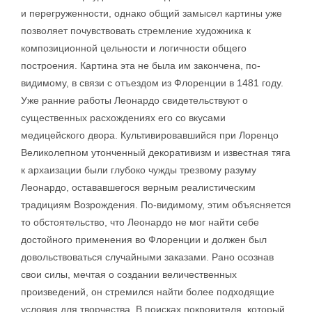
и перегруженности, однако общий замысел картины уже
позволяет почувствовать стремление художника к
композиционной цельности и логичности общего
построения. Картина эта не была им закончена, по-
видимому, в связи с отъездом из Флоренции в 1481 году.
Уже ранние работы Леонардо свидетельствуют о
существенных расхождениях его со вкусами
медицейского двора. Культивировавшийся при Лоренцо
Великолепном утонченный декоративизм и известная тяга
к архаизации были глубоко чужды трезвому разуму
Леонардо, остававшегося верным реалистическим
традициям Возрождения. По-видимому, этим объясняется
то обстоятельство, что Леонардо не мог найти себе
достойного применения во Флоренции и должен был
довольствоваться случайными заказами. Рано осознав
свои силы, мечтая о создании величественных
произведений, он стремился найти более подходящие
условия для творчества. В поисках покровителя, который