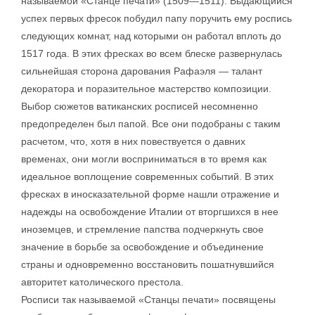
называемой «Станце печати» (1509—1511). Выдающийся
успех первых фресок побудил папу поручить ему роспись
следующих комнат, над которыми он работал вплоть до
1517 года. В этих фресках во всем блеске развернулась
сильнейшая сторона дарования Рафаэля — талант
декоратора и поразительное мастерство композиции.
Выбор сюжетов ватиканских росписей несомненно
предопределен был папой. Все они подобраны с таким
расчетом, что, хотя в них повествуется о давних
временах, они могли восприниматься в то время как
идеальное воплощение современных событий. В этих
фресках в иносказательной форме нашли отражение и
надежды на освобождение Италии от вторгшихся в нее
иноземцев, и стремление папства подчеркнуть свое
значение в борьбе за освобождение и объединение
страны и одновременно восстановить пошатнувшийся
авторитет католического престола.
Росписи так называемой «Станцы печати» посвящены