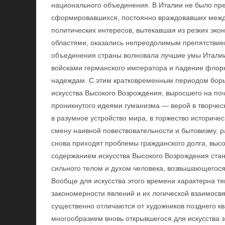
национального объединения. В Италии не было пр
сформировавшихся, постоянно враждовавших между
политических интересов, вытекавшая из резких эк
областями, оказались непреодолимым препятствием
объединения страны волновала лучшие умы Италии,
войсками германского императора и падение флор
надеждам. С этим кратковременным периодом борьб
искусства Высокого Возрождения, выросшего на по
проникнутого идеями гуманизма — верой в творческ
в разумное устройство мира, в торжество историчес
смену наивной повествовательности и бытовизму, р
снова приходят проблемы гражданского долга, высо
содержанием искусства Высокого Возрождения стано
сильного телом и духом человека, возвышающегося
Вообще для искусства этого времени характерна тя
закономерности явлений и их логической взаимосв
существенно отличаются от художников позднего к
многообразием вновь открывшегося для искусства 