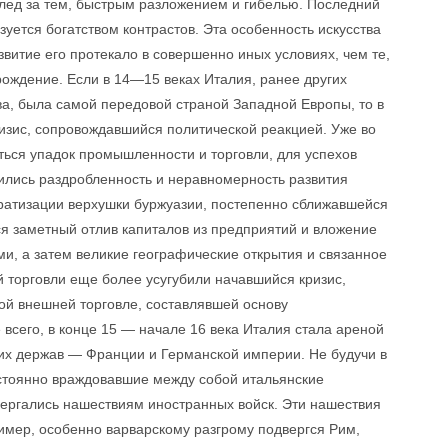
лед за тем, быстрым разложением и гибелью. Последний
уется богатством контрастов. Эта особенность искусства
звитие его протекало в совершенно иных условиях, чем те,
ождение. Если в 14—15 веках Италия, ранее других
ва, была самой передовой страной Западной Европы, то в
ризис, сопровождавшийся политической реакцией. Уже во
ться упадок промышленности и торговли, для успехов
ились раздробленность и неравномерность развития
ратизации верхушки буржуазии, постепенно сближавшейся
 заметный отлив капиталов из предприятий и вложение
ми, а затем великие географические открытия и связанное
торговли еще более усугубили начавшийся кризис,
ой внешней торговле, составлявшей основу
всего, в конце 15 — начале 16 века Италия стала ареной
их держав — Франции и Германской империи. Не будучи в
остоянно враждовавшие между собой итальянские
вергались нашествиям иностранных войск. Эти нашествия
имер, особенно варварскому разгрому подвергся Рим,