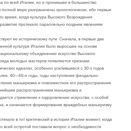
а по всей Италии, но и проникшее в большинство
 в полной мере разграничены хронологически, ибо первые
о время, когда культура Высокого Возрождения
 развитие протекало параллельно поздним явлениям
ствуют ее историческому пути. Сначала, в первые два
венной культуре Италии было выросшее на основе
национальному объединению искусство Высокого
е ряда молодых мастеров появляются признаки
тических идеалах, особенно усилившиеся с 30-х годов
алее, 40—60-е годы, годы наступления феодально-
пление маньеризма и повсеместное его распространение.
льнейшим распространением маньеризма и
дается стремление к оздоровлению искусства, с особой
ка, и начинается формирование враждебных маньеризму
.
екало в тот критический в истории Италии момент, когда
о всей остротой поставили вопрос о необходимости