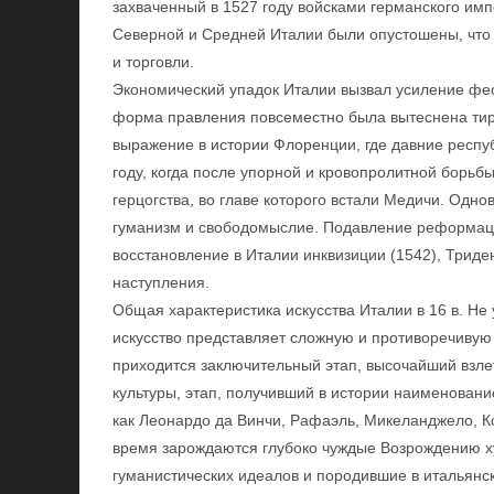
захваченный в 1527 году войсками германского имп
Северной и Средней Италии были опустошены, что
и торговли.
Экономический упадок Италии вызвал усиление фео
форма правления повсеместно была вытеснена тир
выражение в истории Флоренции, где давние респу
году, когда после упорной и кровопролитной борь
герцогства, во главе которого встали Медичи. Одн
гуманизм и свободомыслие. Подавление реформаци
восстановление в Италии инквизиции (1542), Триде
наступления.
Общая характеристика искусства Италии в 16 в. Не
искусство представляет сложную и противоречивую 
приходится заключительный этап, высочайший взле
культуры, этап, получивший в истории наименовани
как Леонардо да Винчи, Рафаэль, Микеланджело, Ко
время зарождаются глубоко чуждые Возрождению 
гуманистических идеалов и породившие в итальянс