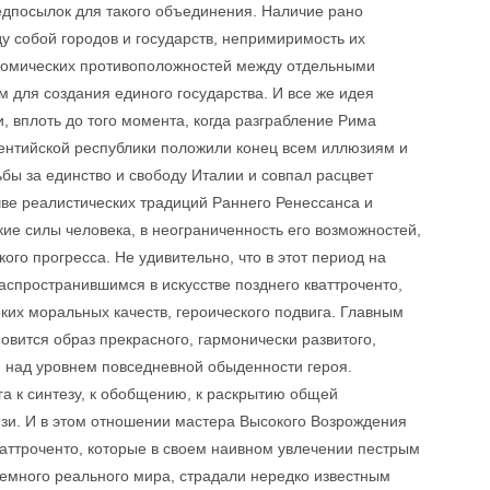
едпосылок для такого объединения. Наличие рано
 собой городов и государств, непримиримость их
ономических противоположностей между отдельными
 для создания единого государства. И все же идея
 вплоть до того момента, когда разграбление Рима
ентийской республики положили конец всем иллюзиям и
ы за единство и свободу Италии и совпал расцвет
чве реалистических традиций Раннего Ренессанса и
ие силы человека, в неограниченность его возможностей,
кого прогресса. Не удивительно, что в этот период на
аспространившимся в искусстве позднего кваттроченто,
ких моральных качеств, героического подвига. Главным
вится образ прекрасного, гармонически развитого,
 над уровнем повседневной обыденности героя.
га к синтезу, к обобщению, к раскрытию общей
язи. И в этом отношении мастера Высокого Возрождения
ваттроченто, которые в своем наивном увлечении пестрым
земного реального мира, страдали нередко известным