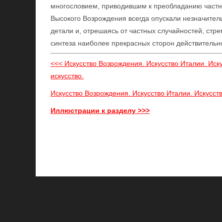
многословием, приводившим к преобладанию частно
Высокого Возрождения всегда опускали незначител
детали и, отрешаясь от частных случайностей, стр
синтеза наиболее прекрасных сторон действительн
<<< Искусство Возрождения. Искусство Италии. Иск
искусство.
Искусство Возрождения. Искусство Италии. Искусст
Иллюстрации к разделу >>>