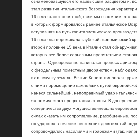
ознаменовавшуюся его наивысшим расцветом и, вс
этап развития итальянского Возрождения характериз
16 века станет понятной, если мы вспомним, что ра
в которых формировалось раннее итальянское Возр
вступившая на путь капиталистического производст
16 веке она переживала глубокий экономический к
второй половине 15 века в Италии стал обнаружива
которых все более серьезным препятствием станов
страны. Одновременно начинался процесс аристок
с феодальным поместным дворянством, наблюдался
их в покупку земель. Взятие Константинополя турка
с ними перемещение важнейших путей европейской 
нанеся сильнейший, непоправимый удар итальянск
экономического процветания страны. В довершение 
соперничества двух могущественнейших европейск
силах оказать им сопротивление, разобщенные, п
государства в течение нескольких десятилетий под
сопровождались насилиями и грабежами (так, напр