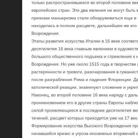
только распространившееся во второй половине век
европейских стран. Эти два явления не могут быть
признаки маньеризма стали обнаруживаться еще в т
находилась в полном расцвете, дальнейшее же его
Возрождения.
Этапы развития искусства Италии в 16 веке соответ
десятилетия 16 века главным явлением в художест
большого общественного подъема и стремления к 
Возрождения. Но уже около 1515 года в творчеств
растерянности и тревоги, разочарования в гуманис
после разграбления Рима и падения Флоренции. Д
католической реакции, знаменуют сложение и укре
Наконец, во второй половине 16 века наряду с да
проникновением его в другие страны Европы наблю
силой проявляющееся в последние десятилетия ве
течений, расцвет которых приходится уже на 17 век
Формирование искусства Высокого Возрождения прот
начавшийся кризис и угроза иноземных вторжений с