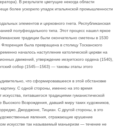
ератора). В результате цветущие некогда области
 еще более ускорило упадок итальянской промышленности
дальных элементов и церковного гнета. Республиканская
анией полуфеодального типа. Этот процесс нашел яркое
бликанские традиции были окончательно сметены в 1530
бы Флоренция была превращена в столицу Тосканского
овременно началось наступление католической церкви на
онных движений, утверждение иезуитского ордена (1540),
нтский собор (1545—1563) — таковы этапы этого
 удивительно, что сформировавшееся в этой обстановке
картину. С одной стороны, именно на это время
т искусства, питавшегося традициями гуманистической
е Высокого Возрождения, давший миру таких художников,
рреджо, Джорджоне, Тициан. С другой стороны, в это
художественные явления, отражающие крушение
ком искусстве так называемый маньеризм — течение не