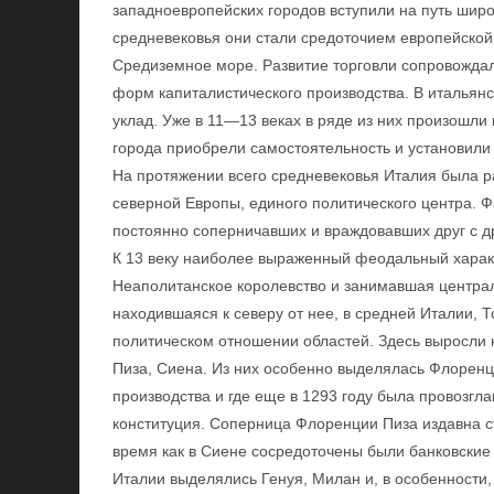
западноевропейских городов вступили на путь шир
средневековья они стали средоточием европейской 
Средиземное море. Развитие торговли сопровожда
форм капиталистического производства. В итальян
уклад. Уже в 11—13 веках в ряде из них произошли
города приобрели самостоятельность и установил
На протяжении всего средневековья Италия была р
северной Европы, единого политического центра. Ф
постоянно соперничавших и враждовавших друг с др
К 13 веку наиболее выраженный феодальный харак
Неаполитанское королевство и занимавшая централ
находившаяся к северу от нее, в средней Италии, 
политическом отношении областей. Здесь выросли 
Пиза, Сиена. Из них особенно выделялась Флоренци
производства и где еще в 1293 году была провозг
конституция. Соперница Флоренции Пиза издавна ст
время как в Сиене сосредоточены были банковские 
Италии выделялись Генуя, Милан и, в особенности