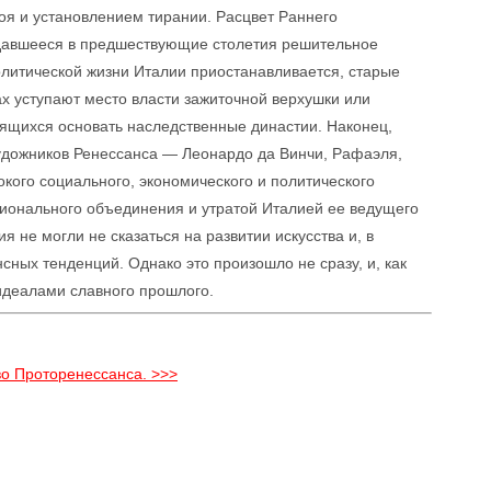
я и установлением тирании. Расцвет Раннего
юдавшееся в предшествующие столетия решительное
олитической жизни Италии приостанавливается, старые
х уступают место власти зажиточной верхушки или
ящихся основать наследственные династии. Наконец,
дожников Ренессанса — Леонардо да Винчи, Рафаэля,
кого социального, экономического и политического
ионального объединения и утратой Италией ее ведущего
я не могли не сказаться на развитии искусства и, в
сных тенденций. Однако это произошло не сразу, и, как
 идеалами славного прошлого.
во Проторенессанса. >>>