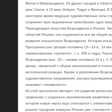
Винчи и Микеланджело. Из других городов и областе
веке Сиена, в 15 веке Умбрия, Падуя и Венеция. В
некоторое время ведущие художественные силы ст
сохраняет ярко выраженное своеобразие одна лиш
Периодизация искусства Возрождения в Италии. Не
областей Италии, оно подчиняется все же общей з
развития итальянского Возрождения. История италь
Проторенессанс (вторая половина 13—14 в.; 14 век
наименованием «треченто», т. е. 300-е годы), Ранн
Возрождение (кон. 15— первая половина 16 в.). С 
кризис, связанный с общим экономическим и полит
католической реакции. Кризис и разложение Возр
художественное направление, распространившееся в
называют «чинквеченто».
Из этой хронологии явствует, что развитие ренесса
сравнению с социально-экономическим развитием с
котором новые черты еще сплетаются с элементами
ранние городские коммуны Италии уже становятся 