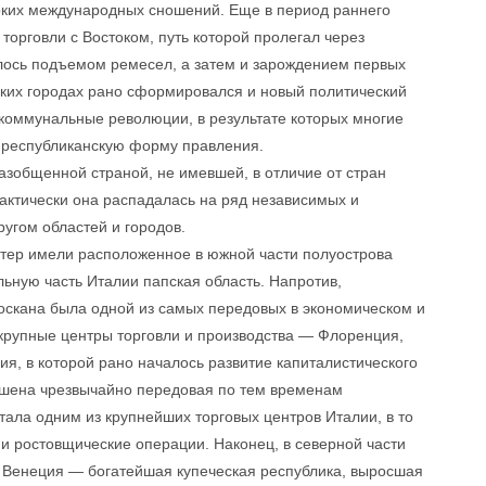
оких международных сношений. Еще в период раннего
торговли с Востоком, путь которой пролегал через
лось подъемом ремесел, а затем и зарождением первых
ских городах рано сформировался и новый политический
 коммунальные революции, в результате которых многие
и республиканскую форму правления.
азобщенной страной, не имевшей, в отличие от стран
актически она распадалась на ряд независимых и
угом областей и городов.
тер имели расположенное в южной части полуострова
ьную часть Италии папская область. Напротив,
Тоскана была одной из самых передовых в экономическом и
крупные центры торговли и производства — Флоренция,
я, в которой рано началось развитие капиталистического
лашена чрезвычайно передовая по тем временам
ала одним из крупнейших торговых центров Италии, в то
и ростовщические операции. Наконец, в северной части
, Венеция — богатейшая купеческая республика, выросшая