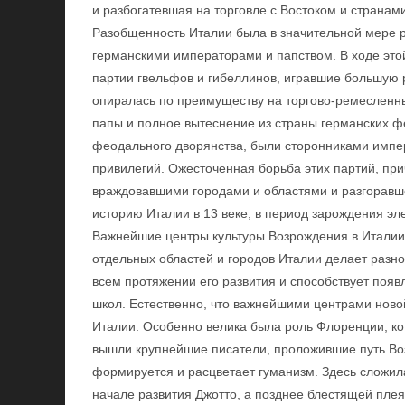
и разбогатевшая на торговле с Востоком и страна
Разобщенность Италии была в значительной мере р
германскими императорами и папством. В ходе это
партии гвельфов и гибеллинов, игравшие большую 
опиралась по преимуществу на торгово-ремесленн
папы и полное вытеснение из страны германских ф
феодального дворянства, были сторонниками импе
привилегий. Ожесточенная борьба этих партий, пр
враждовавшими городами и областями и разгоравше
историю Италии в 13 веке, в период зарождения эл
Важнейшие центры культуры Возрождения в Италии.
отдельных областей и городов Италии делает разно
всем протяжении его развития и способствует поя
школ. Естественно, что важнейшими центрами ново
Италии. Особенно велика была роль Флоренции, ко
вышли крупнейшие писатели, проложившие путь Воз
формируется и расцветает гуманизм. Здесь сложил
начале развития Джотто, а позднее блестящей пле