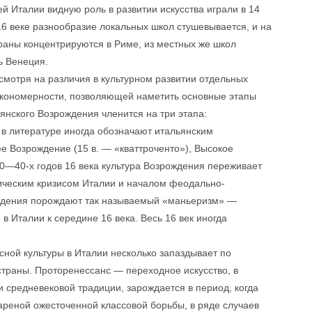
й Италии видную роль в развитии искусства играли в 14
 16 веке разнообразие локальных школ стушевывается, и на
раны концентрируются в Риме, из местных же школ
ь Венеция.
смотря на различия в культурном развитии отдельных
акономерности, позволяющей наметить основные этапы
янского Возрождения членится на три этапа:
 в литературе иногда обозначают итальянским
ее Возрождение (15 в. — «кваттроченто»), Высокое
30—40-х годов 16 века культура Возрождения переживает
ическим кризисом Италии и началом феодально-
ождения порождают так называемый «маньеризм» —
 Италии к середине 16 века. Весь 16 век иногда
нсной культуры в Италии несколько запаздывает по
траны. Проторенессанс — переходное искусство, в
 средневековой традиции, зарождается в период, когда
ареной ожесточенной классовой борьбы, в ряде случаев