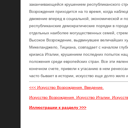
заканчивающейся крушением республиканского стро
Возрождения приходится на то время, когда набл
движение вперед в социальной, экономической и п
республиканские демократические порядки в города
отдельных наиболее могущественных семей, стрем
Высокое Возрождение, выдвинувшее величайших ху
Микеланджело, Тициана, совпадает с началом глубо
кризиса Италии, крушением последних попыток нац
положения среди европейских стран. Все эти явлени
конечном счете, привели к угасанию в нем ренессан
часто бывает в истории, искусство еще долго жило
<<< Искусство Возрождения. Введение.
Искусство Возрождения. Искусство Италии. Искусст
Иллюстрации к разделу >>>