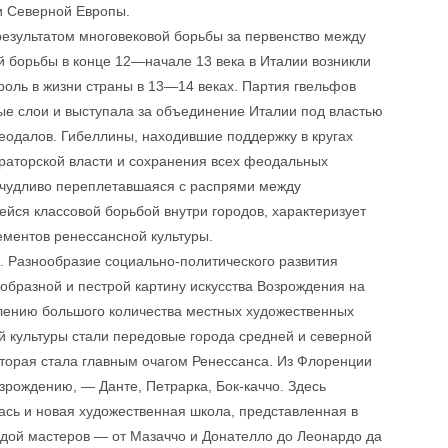
ми Северной Европы.
езультатом многовековой борьбы за первенство между
й борьбы в конце 12—начале 13 века в Италии возникли
роль в жизни страны в 13—14 веках. Партия гвельфов
ые слои и выступала за объединение Италии под властью
еодалов. Гибеллины, находившие поддержку в кругах
раторской власти и сохранения всех феодальных
ичудливо переплетавшаяся с распрями между
йся классовой борьбой внутри городов, характеризует
ементов ренессансной культуры.
 Разнообразие социально-политического развития
образной и пестрой картину искусства Возрождения на
влению большого количества местных художественных
й культуры стали передовые города средней и северной
торая стала главным очагом Ренессанса. Из Флоренции
рождению, — Данте, Петрарка, Бок-каччо. Здесь
ась и новая художественная школа, представленная в
ядой мастеров — от Мазаччо и Донателло до Леонардо да