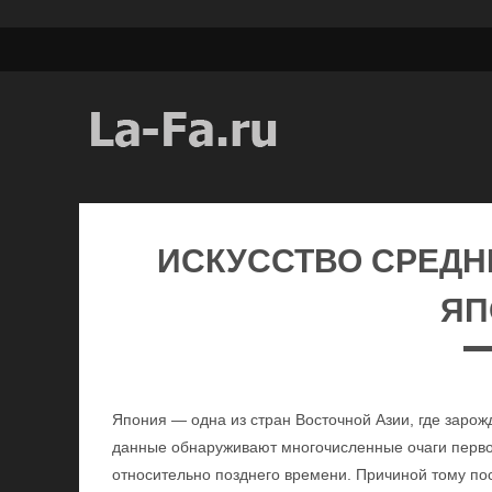
ИСКУССТВО СРЕДН
ЯП
Япония — одна из стран Восточной Азии, где заро
данные обнаруживают многочисленные очаги первоб
относительно позднего времени. Причиной тому по