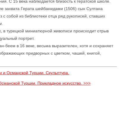
я. С 15 века наблюдается близость к гератской школе.
сле захвата Герата шейбанидами (1506) сын Султана
 с собой из библиотеки отца ряд рукописей, ставших
м.
ах, в турецкой миниатюрной живописи происходит отрыв
дуальный портрет.
-беем в 16 веке, весьма выразителен, хотя и сохраняет
ображающих придворных с цветком, чашей, книгой,
и и Османской Турции. Скульптура.
Османской Турции. Прикладное искусство. >>>