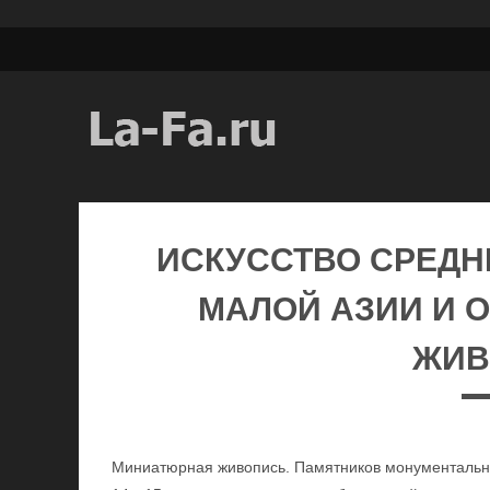
ИСКУССТВО СРЕДН
МАЛОЙ АЗИИ И 
ЖИВ
Миниатюрная живопись. Памятников монументально