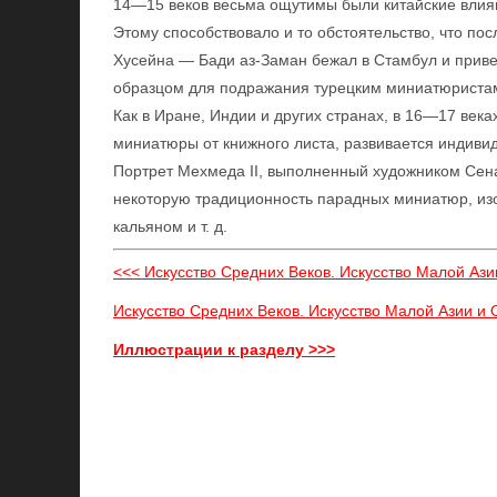
14—15 веков весьма ощутимы были китайские влияни
Этому способствовало и то обстоятельство, что по
Хусейна — Бади аз-Заман бежал в Стамбул и привез
образцом для подражания турецким миниатюриста
Как в Иране, Индии и других странах, в 16—17 век
миниатюры от книжного листа, развивается индиви
Портрет Мехмеда II, выполненный художником Сенан
некоторую традиционность парадных миниатюр, из
кальяном и т. д.
<<< Искусство Средних Веков. Искусство Малой Ази
Искусство Средних Веков. Искусство Малой Азии и 
Иллюстрации к разделу >>>