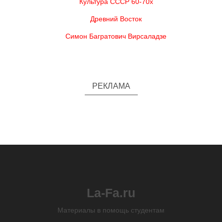
Культура СССР 60-70х
Древний Восток
Симон Багратович Вирсаладзе
РЕКЛАМА
La-Fa.ru
Материалы в помощь студентам