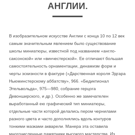
АНГЛИИ.
В изобразительном искусстве Англии с конца 10 по 12 век
самым значительным явлением было существование
школы миниатюры, известной под названием «англо-
саксонской» или «винчестерской». Ее отличают большая
самостоятельность орнаментации, динамизм форм и
черты эскизности в фактуре («Дарственная короля Эдгара
Ньюминстерскому аббатству», 966. «Бедиктионал
Этельвольда», 975—980, собрание герцога
Девонширского, и др.). Особенно же замечателен
выработанный ею графический тип миниатюры,
отдельные части которой делались пером чернилами
разного цвета и часто дополнялись вдоль контуров
тонкими мазками акварели. Манера эта оставила
многочисленные памятники высокого мастерства. Из