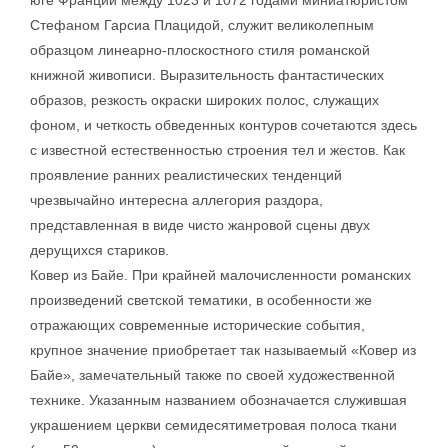
юге Франции между 1023 и 1072 годами миниатюристом
Стефаном Гарсиа Плацидой, служит великолепным
образцом линеарно-плоскостного стиля романской
книжной живописи. Выразительность фантастических
образов, резкость окраски широких полос, служащих
фоном, и четкость обведенных контуров сочетаются здесь
с известной естественностью строения тел и жестов. Как
проявление ранних реалистических тенденций
чрезвычайно интересна аллегория раздора,
представленная в виде чисто жанровой сцены двух
дерущихся стариков.
Ковер из Байе. При крайней малочисленности романских
произведений светской тематики, в особенности же
отражающих современные исторические события,
крупное значение приобретает так называемый «Ковер из
Байе», замечательный также по своей художественной
технике. Указанным названием обозначается служившая
украшением церкви семидесятиметровая полоса ткани