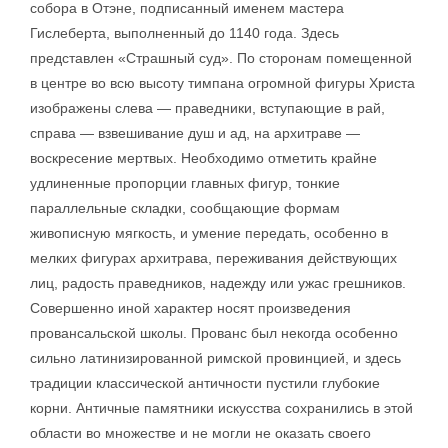
собора в Отэне, подписанный именем мастера
Гислеберта, выполненный до 1140 года. Здесь
представлен «Страшный суд». По сторонам помещенной
в центре во всю высоту тимпана огромной фигуры Христа
изображены слева — праведники, вступающие в рай,
справа — взвешивание душ и ад, на архитраве —
воскресение мертвых. Необходимо отметить крайне
удлиненные пропорции главных фигур, тонкие
параллельные складки, сообщающие формам
живописную мягкость, и умение передать, особенно в
мелких фигурах архитрава, переживания действующих
лиц, радость праведников, надежду или ужас грешников.
Совершенно иной характер носят произведения
провансальской школы. Прованс был некогда особенно
сильно латинизированной римской провинцией, и здесь
традиции классической античности пустили глубокие
корни. Античные памятники искусства сохранились в этой
области во множестве и не могли не оказать своего