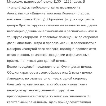
Муассаке, датируемой около 1130—1135 годов. В
тимпане здесь изображено заимствованное из
Апокалипсиса «Видение апостола Иоанна» (старцы,
поклоняющиеся Христу). Огромная фигура сидящего в
центре Христа окружена символами евангелистов, двумя
непомерно длинными архангелами и расположенными в
три яруса старцами. В трактовке помещеных по сторонам
двери апостола Петра и пророка Исайи, в особенности в
манерно изогнутой позе первого, наглядно проявляются
отвлеченность романской концепции и формальные
приемы, типичные для данной школы.
Более передовой представляется бургундская школа.
Общим характером своих образов она близка к школе
Лангедока, но отличается от нее, с одной стороны,
большей человечностью этих образов и попытками
передачи душевных движений, с другой —
преобладанием в фактуре живописных элементов. К
капитальным памятникам здесь принадлежит тимпан