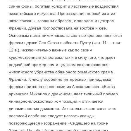
синие фоны, богатый колорит и явственные воздействия
византийского искусства. Произведения первой из этих
школ связаны, главным образом, с западом и центром
Франции, другая господствовала на востоке и юге.
Основным памятником «школы светлых фонов» являются
фрески церкви Сен Савэн в области Пуату (кон. 11 — нач.
12 в.), исключительно важные как по своим
художественным качествам, так и в силу того, что дают
редчайший пример почти целиком сохранившегося
живописного убранства обширного романского храма
Франции. К числу особенно интересных принадлежат
фрески притвора со сценами из Апокалипсиса. «Битва
архангела Михаила с драконом» дает типичный пример
линеарно-плоскостных композиций и отличается
динамичностью движения. Из остальных сен-савэнских
росписей особенно следует назвать дважды
повторяющееся изображение «Сидящего на троне
Христа». Подобный тип вписанной в ореол фигуры,