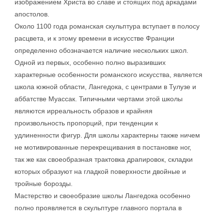
изображением Христа во славе и стоящих под аркадами
апостолов.
Около 1100 года романская скульптура вступает в полосу
расцвета, и к этому времени в искусстве Франции
определенно обозначается наличие нескольких школ.
Одной из первых, особенно полно выразивших
характерные особенности романского искусства, является
школа южной области, Лангедока, с центрами в Тулузе и
аббатстве Муассак. Типичными чертами этой школы
являются ирреальность образов и крайняя
произвольность пропорций, при тенденции к
удлиненности фигур. Для школы характерны также ничем
не мотивированные перекрещивания в постановке ног,
так же как своеобразная трактовка драпировок, складки
которых образуют на гладкой поверхности двойные и
тройные борозды.
Мастерство и своеобразие школы Лангедока особенно
полно проявляется в скульптуре главного портала в