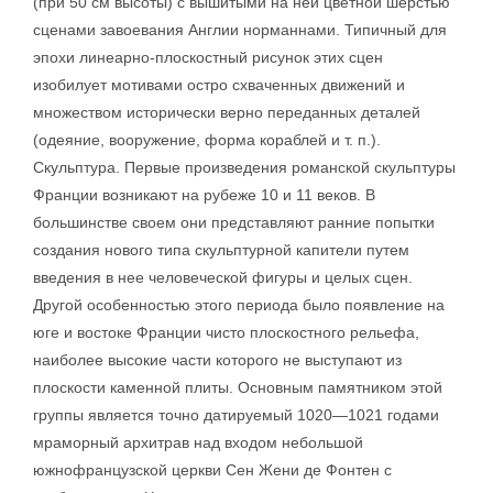
(при 50 см высоты) с вышитыми на ней цветной шерстью
сценами завоевания Англии норманнами. Типичный для
эпохи линеарно-плоскостный рисунок этих сцен
изобилует мотивами остро схваченных движений и
множеством исторически верно переданных деталей
(одеяние, вооружение, форма кораблей и т. п.).
Скульптура. Первые произведения романской скульптуры
Франции возникают на рубеже 10 и 11 веков. В
большинстве своем они представляют ранние попытки
создания нового типа скульптурной капители путем
введения в нее человеческой фигуры и целых сцен.
Другой особенностью этого периода было появление на
юге и востоке Франции чисто плоскостного рельефа,
наиболее высокие части которого не выступают из
плоскости каменной плиты. Основным памятником этой
группы является точно датируемый 1020—1021 годами
мраморный архитрав над входом небольшой
южнофранцузской церкви Сен Жени де Фонтен с