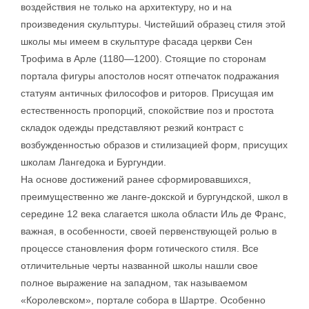
воздействия не только на архитектуру, но и на
произведения скульптуры. Чистейший образец стиля этой
школы мы имеем в скульптуре фасада церкви Сен
Трофима в Арле (1180—1200). Стоящие по сторонам
портала фигуры апостолов носят отпечаток подражания
статуям античных философов и риторов. Присущая им
естественность пропорций, спокойствие поз и простота
складок одежды представляют резкий контраст с
возбужденностью образов и стилизацией форм, присущих
школам Лангедока и Бургундии.
На основе достижений ранее сформировавшихся,
преимущественно же ланге-докской и бургундской, школ в
середине 12 века слагается школа области Иль де Франс,
важная, в особенности, своей первенствующей ролью в
процессе становления форм готического стиля. Все
отличительные черты названной школы нашли свое
полное выражение на западном, так называемом
«Королевском», портале собора в Шартре. Особенно