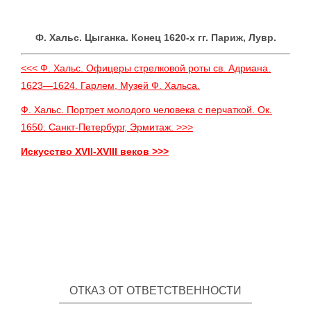
Ф. Xальс. Цыганка. Конец 1620-х гг. Париж, Лувр.
<<< Ф. Xальс. Офицеры стрелковой роты св. Адриана.
1623—1624. Гарлем, Музей Ф. Хальса.
Ф. Xальс. Портрет молодого человека с перчаткой. Ок.
1650. Санкт-Петербург, Эрмитаж. >>>
Искусство XVII-XVIII веков >>>
ОТКАЗ ОТ ОТВЕТСТВЕННОСТИ