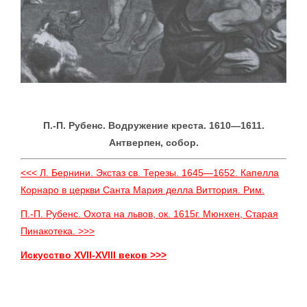
П.-П. Рубенс. Водружение креста. 1610—1611.
Антверпен, собор.
<<< Л. Бернини. Экстаз св. Терезы. 1645—1652. Капелла
Корнаро в церкви Санта Мария делла Виттория. Рим.
П.-П. Рубенс. Охота на львов, ок. 1615г. Мюнхен, Старая
Пинакотека. >>>
Искусство XVII-XVIII веков >>>