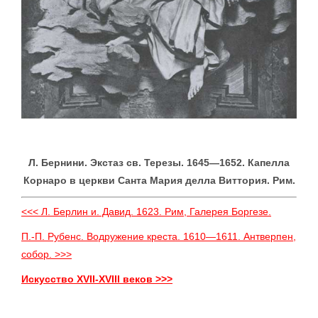
Л. Бернини. Экстаз св. Терезы. 1645—1652. Капелла
Корнаро в церкви Санта Мария делла Виттория. Рим.
<<< Л. Берлин и. Давид. 1623. Рим, Галерея Боргезе.
П.-П. Рубенс. Водружение креста. 1610—1611. Антверпен,
собор. >>>
Искусство XVII-XVIII веков >>>