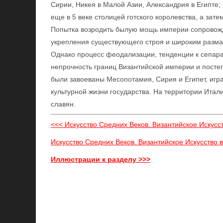
Сирии, Никея в Малой Азии, Александрия в Египте;
еще в 5 веке столицей готского королевства, а зат
Попытка возродить былую мощь империи сопровожд
укрепления существующего строя и широким разма
Однако процесс феодализации, тенденции к сепара
непрочность границ Византийской империи и посте
были завоеваны Месопотамия, Сирия и Египет, игра
культурной жизни государства. На территории Итал
славян.
<<< Искусство Средних Веков. Византийское Искусст
Искусство Средних Веков. Византийское Искусство 
Иллюстрации к разделу >>>