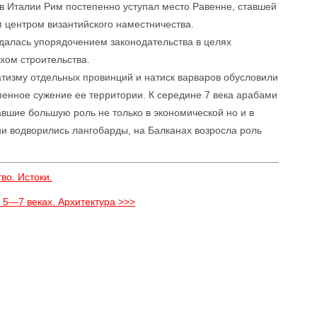
 в Италии Рим постепенно уступал место Равенне, ставшей
ем центром византийского наместничества.
алась упорядочением законодательства в целях
хом строительства.
тизму отдельных провинций и натиск варваров обусловили
пенное сужение ее территории. К середине 7 века арабами
вшие большую роль не только в экономической но и в
ии водворились лангобарды, на Балканах возросла роль
во. Истоки.
в 5—7 веках. Архитектура >>>