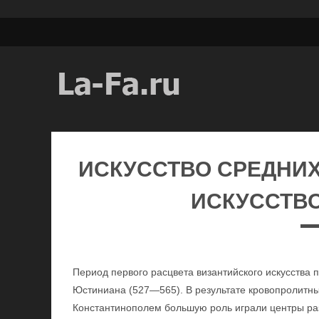
ИСКУССТВО СРЕДНИХ
ИСКУССТВО
Период первого расцвета византийского искусства
Юстиниана (527—565). В результате кровопролитны
Константинополем большую роль играли центры ра