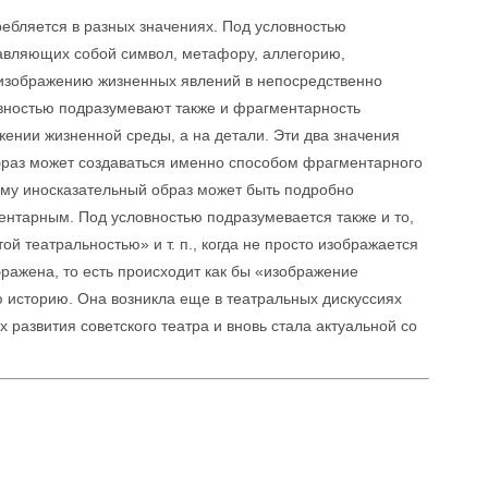
ребляется в разных значениях. Под условностью
тавляющих собой символ, метафору, аллегорию,
 изображению жизненных явлений в непосредственно
вностью подразумевают также и фрагментарность
ении жизненной среды, а на детали. Эти два значения
браз может создаваться именно способом фрагментарного
тому иносказательный образ может быть подробно
нтарным. Под условностью подразумевается также и то,
й театральностью» и т. п., когда не просто изображается
бражена, то есть происходит как бы «изображение
 историю. Она возникла еще в театральных дискуссиях
х развития советского театра и вновь стала актуальной со