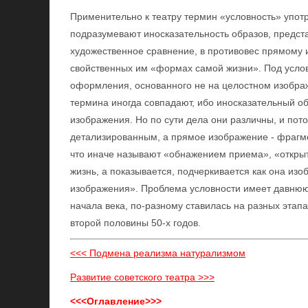
Применительно к театру термин «условность» упот
подразумевают иносказательность образов, предс
художественное сравнение, в противовес прямому
свойственных им «формах самой жизни». Под усло
оформления, основанного не на целостном изображ
термина иногда совпадают, ибо иносказательный о
изображения. Но по сути дела они различны, и по
детализированным, а прямое изображение - фрагме
что иначе называют «обнажением приема», «открыто
жизнь, а показывается, подчеркивается как она изо
изображения». Проблема условности имеет давнюю
начала века, по-разному ставилась на разных этапа
второй половины 50-х годов.
<<< Подмена реализма натурализмом
Развитие советского театра >>>
<<<Оглавление>>>