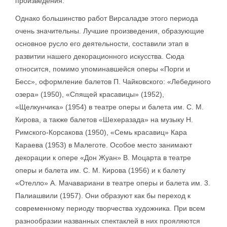
произведения.
Однако большинство работ Вирсаладзе этого периода
очень значительны. Лучшие произведения, образующие
основное русло его деятельности, составили этап в
развитии нашего декорационного искусства. Сюда
относится, помимо упоминавшейся оперы «Порги и
Бесс», оформление балетов П. Чайковского: «Лебединого
озера» (1950), «Спящей красавицы» (1952),
«Щелкунчика» (1954) в театре оперы и балета им. С. М.
Кирова, а также балетов «Шехеразада» на музыку Н.
Римского-Корсакова (1950), «Семь красавиц» Кара
Караева (1953) в Малеготе. Особое место занимают
декорации к опере «Дон Жуан» В. Моцарта в театре
оперы и балета им. С. М. Кирова (1956) и к балету
«Отелло» А. Мачавариани в театре оперы и балета им. 3.
Палиашвили (1957). Они образуют как бы переход к
современному периоду творчества художника. При всем
разнообразии названных спектаклей в них прояляются