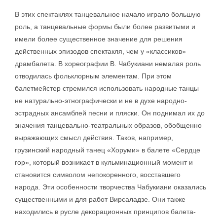
В этих спектаклях танцевальное начало играло большую
роль, а танцевальные формы были более развитыми и
имели более существенное значение для решения
действенных эпизодов спектакля, чем у «классиков»
драмбалета. В хореографии В. Чабукиани немалая роль
отводилась фольклорным элементам. При этом
балетмейстер стремился использовать народные танцы
не натурально-этнографически и не в духе народно-
эстрадных ансамблей песни и пляски. Он поднимал их до
значения танцевально-театральных образов, обобщенно
выражающих смысл действия. Таков, например,
грузинский народный танец «Хоруми» в балете «Сердце
гор», который возникает в кульминационный момент и
становится символом непокоренного, восставшего
народа. Эти особенности творчества Чабукиани оказались
существенными и для работ Вирсаладзе. Они также
находились в русле декорационных принципов балета-