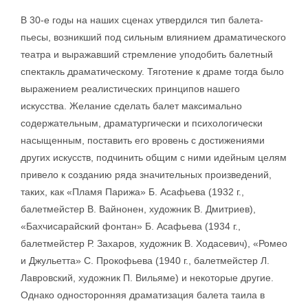
В 30-е годы на наших сценах утвердился тип балета-
пьесы, возникший под сильным влиянием драматического
театра и выражавший стремление уподобить балетный
спектакль драматическому. Тяготение к драме тогда было
выражением реалистических принципов нашего
искусства. Желание сделать балет максимально
содержательным, драматургически и психологически
насыщенным, поставить его вровень с достижениями
других искусств, подчинить общим с ними идейным целям
привело к созданию ряда значительных произведений,
таких, как «Пламя Парижа» Б. Асафьева (1932 г.,
балетмейстер В. Вайнонен, художник В. Дмитриев),
«Бахчисарайский фонтан» Б. Асафьева (1934 г.,
балетмейстер Р. Захаров, художник В. Ходасевич), «Ромео
и Джульетта» С. Прокофьева (1940 г., балетмейстер Л.
Лавровский, художник П. Вильяме) и некоторые другие.
Однако односторонняя драматизация балета таила в