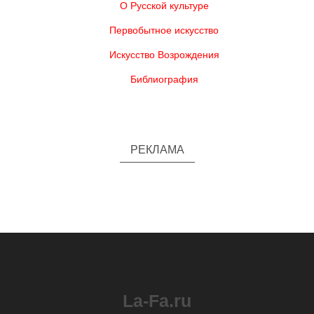
О Русской культуре
Первобытное искусство
Искусство Возрождения
Библиография
РЕКЛАМА
La-Fa.ru