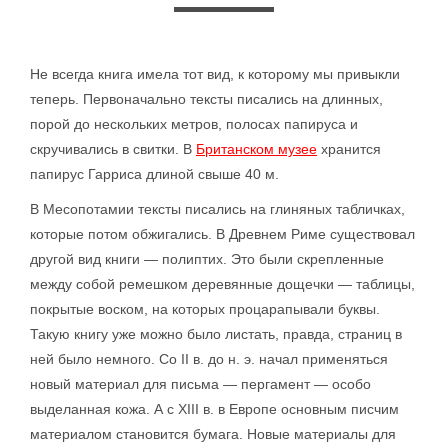
Не всегда книга имела тот вид, к которому мы привыкли
теперь. Первоначально тексты писались на длинных,
порой до нескольких метров, полосах папируса и
скручивались в свитки. В
Британском музее
хранится
папирус Гарриса длиной свыше 40 м.
В Месопотамии тексты писались на глиняных табличках,
которые потом обжигались. В Древнем Риме существовал
другой вид книги — полиптих. Это были скрепленные
между собой ремешком деревянные дощечки — таблицы,
покрытые воском, на которых процарапывали буквы.
Такую книгу уже можно было листать, правда, страниц в
ней было немного. Со II в. до н. э. начал применяться
новый материал для письма — пергамент — особо
выделанная кожа. А с XIII в. в Европе основным писчим
материалом становится бумага. Новые материалы для