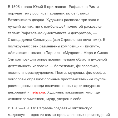
В 1508 г. папа Юлий II приглашает Рафаэля в Рим и
поручает ему роспись парадных залов (станц)
Ватиканского дворца. Художник расписал три зала и
лучший из них, где с наибольшей полнотой раскрылся
талант Рафаэля-монументалиста и декоратора, —
Станца делла Сеньятура (зал Скрепления печатями). В
полукружьях стен размещены композиции «Диспут»,
«Афинская школа», «Парнас», «Мудрость, Мера и Сила».
Эти композиции олицетворяют четыре области духовной
деятельности человека — богословие, философию,
поэзию и юриспруденцию. Поэты, мудрецы, философы,
богословы образуют сложные пространственные группы,
размещенные среди величественных архитектурных
декораций и
пейзажа
. Художник показывает мир, где
человек величествен, мудр, уверен в себе.
В 1515—1519 гг. Рафаэль создает «Сикстинскую
мадонну» — одно из самых прославленных произведений