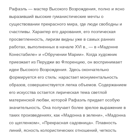
Рафаэль — мастер Высокого Возрождения, полно и ясно
выразивший высокие гуманистические мечты о
существовании прекрасного мира, где люди свободны и
счастливы. Характер его дарования, его поэтическая
просветленность, лиризм видны уже в самых ранних
работах, выполненных в начале XVI в., — в «Мадонне
Конестабиле» и «Обручении Марии». Когда художник
приезжает из Перуджи во Флоренцию, он воспринимает
идеи Высокого Возрождения. Здесь окончательно
формируется его стиль: нарастает монументальность
образов, совершенствуется лепка объемов. Содержанием
его искусства остается лирическая тема светлой
материнской любви, которой Рафаэль придает особую
значительность. Она получает более зрелое выражение в
таких произведениях, как «Мадонна в зелени», «Мадонна
со щегленком», «Прекрасная садовница». Плавность
линий, ясность колористических отношений, четкость