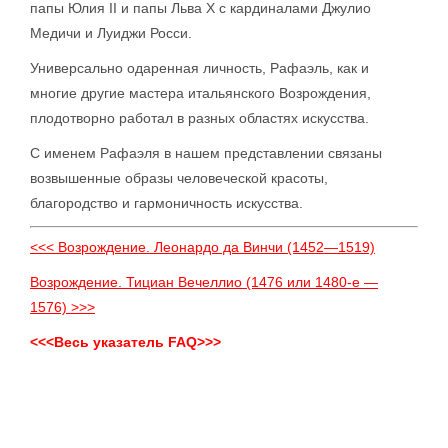
папы Юлия II и папы Льва X с кардиналами Джулио
Медичи и Луиджи Росси.
Универсально одаренная личность, Рафаэль, как и
многие другие мастера итальянского Возрождения,
плодотворно работал в разных областях искусства.
С именем Рафаэля в нашем представлении связаны
возвышенные образы человеческой красоты,
благородство и гармоничность искусства.
<<< Возрождение. Леонардо да Винчи (1452—1519)
Возрождение. Тициан Вечеллио (1476 или 1480-е —
1576) >>>
<<<Весь указатель FAQ>>>