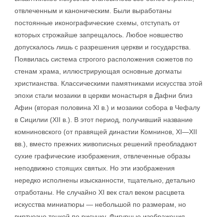
отвлеченным и каноническим. Были выработаны
постоянные иконографические схемы, отступать от
которых строжайше запрещалось. Любое новшество
допускалось лишь с разрешения церкви и государства.
Появилась система строгого расположения сюжетов по
стенам храма, иллюстрирующая основные догматы
христианства. Классическими памятниками искусства этой
эпохи стали мозаики в церкви монастыря в Дафни близ
Афин (вторая половина XI в.) и мозаики собора в Чефалу
в Сицилии (XII в.). В этот период, получивший название
комниновского (от правящей династии Комнинов, XI—XII
вв.), вместо прежних живописных решений преобладают
сухие графические изображения, отвлеченные образы
неподвижно стоящих святых. Но эти изображения
нередко исполнены изысканности, тщательно, детально
отработаны. Не случайно XI век стал веком расцвета
искусства миниатюры — небольшой по размерам, но
виртуозно тонкой по рисунку. Фигурные изображения