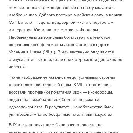
VII вв.). В мавзолее царицы Галлы Плацидии выделяются
нежные, тонко сгармонированные по цвету мозаики с
изображением Доброго пастыря в райском саду; в церкви
Сан-Витале — сцены придворной жизни с портретами
императора Юстиниана и его жены Феодоры.
Необычайным живописным богатством отличаются
сохранившиеся фрагменты ликов ангелов в церкви
Успения в Никее (VII в.). В них явственно ощущаются
отзвуки античных представлений о красоте и достоинстве
человека.
Такие изображения казались недопустимыми строгим
ревнителям христианской веры. В VIII в. против них
восстали противники почитания икон — иконоборцы,
видевшие в изображениях божеств пережитки
идолопоклонства. В результате иконоборчества были
уничтожены многие бесценные памятники искусства.
В IX в. иконопочитание было восстановлено, но
византийское искусство становилось все более строгим,