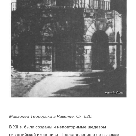
Мавзолей Теодориха в Ра­венне. Ок. 520.
В XII в. были созданы и неповторимые шедевры
византийской иконописи. Представление о ее высоком