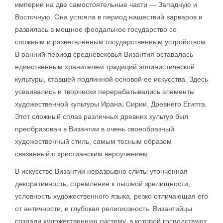
империи на две самостоятельные части — Западную и
Восточную. Она устояла в период нашествий варваров и
развилась в мощное феодальное государство со
сложным и разветвленным государственным устройством.
В ранний период средневековья Византия оставалась
единственным хранителем традиций эллинистической
культуры, ставшей подлинной основой ее искусства. Здесь
усваивались и творчески перерабатывались элементы
художественной культуры Ирана, Сирии, Древнего Египта.
Этот сложный сплав различных древних культур был
преобразован в Византии в очень своеобразный
художественный стиль, самым тесным образом
связанный с христианским вероучением.
В искусстве Византии неразрывно слиты утонченная
декоративность, стремление к пышной зрелищности,
условность художественного языка, резко отличающая его
от античности, и глубокая религиозность. Византийцы
создали художественную систему, в которой господствуют