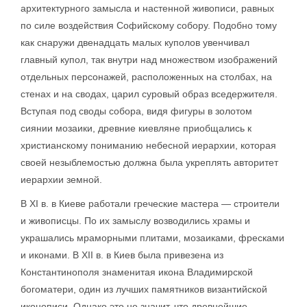
архитектурного замысла и настенной живописи, равных
по силе воздействия Софийскому собору. Подобно тому
как снаружи двенадцать малых куполов увенчивал
главный купол, так внутри над множеством изображений
отдельных персонажей, расположенных на столбах, на
стенах и на сводах, царил суровый образ вседержителя.
Вступая под своды собора, видя фигуры в золотом
сиянии мозаики, древние киевляне приобщались к
христианскому пониманию небесной иерархии, которая
своей незыблемостью должна была укреплять авторитет
иерархии земной.
В XI в. в Киеве работали греческие мастера — строители
и живописцы. По их замыслу возводились храмы и
украшались мраморными плитами, мозаиками, фресками
и иконами. В XII в. в Киев была привезена из
Константинополя знаменитая икона Владимирской
богоматери, один из лучших памятников византийской
иконописи. Однако это не значит, что древнейшие