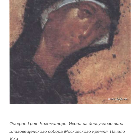
Феофан Грек. Богоматерь. Икона из деисусного чина
Благовещенского собора Мо­сковского Кремля. Начало
XV в.