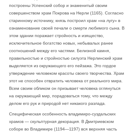
построены Успенский собор и знаменитый своим
совершенством храм Покрова на Нерли (1165). Согласно
старинному источнику, князь построил храм «на лугу» в
ознаменование своей печали о смерти любимого сына. В
этом здании поражает стройность и изящество,
исключительное богатство новых, небывалых ранее
соотношений между его частями. Белизной камня,
правильностью и стройностью силуэта Нерлинский храм
выделяется из окружающего его пейзажа. Это гордое
утверждение человеком красоты своего творчества. Храм
этот не способен отвратить человека от реального мира.
Всем своим обликом он призывает человека оглянуться
на окружающий мир, порадоваться тому, что между
делом его рук и природой нет никакого разлада.
Специфическая особенность владимиро-суздальских
храмов — скульптурная декорация. В Дмитриевском
соборе во Владимире (1194—1197) вся верхняя часть