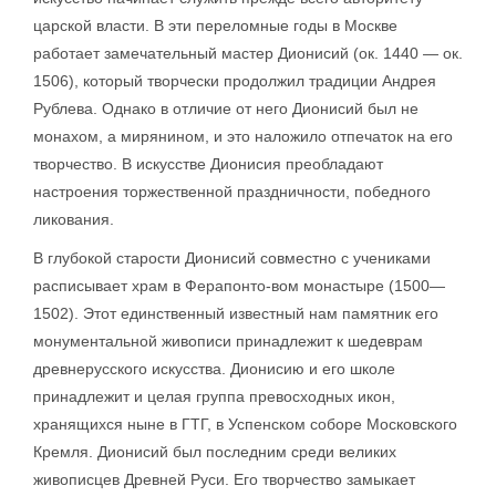
царской власти. В эти переломные годы в Москве
работает замечательный мастер Дионисий (ок. 1440 — ок.
1506), который творчески продолжил традиции Андрея
Рублева. Однако в отличие от него Дионисий был не
монахом, а мирянином, и это наложило отпечаток на его
творчество. В искусстве Дионисия преобладают
настроения торжественной праздничности, победного
ликования.
В глубокой старости Дионисий совместно с учениками
расписывает храм в Ферапонто-вом монастыре (1500—
1502). Этот единственный известный нам памятник его
монументальной живописи принадлежит к шедеврам
древнерусского искусства. Дионисию и его школе
принадлежит и целая группа превосходных икон,
хранящихся ныне в ГТГ, в Успенском соборе Московского
Кремля. Дионисий был последним среди великих
живописцев Древней Руси. Его творчество замыкает