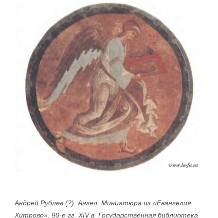
Андрей Рублев (?). Ангел. Миниатюра из «Евангелия
Хит­рово». 90-е гг. XIV в. Государ­ственная библиотека