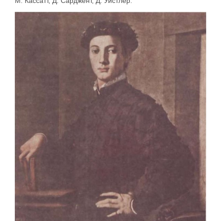
М. Кассатт, Д. Сарджент, Д. Уистлер.